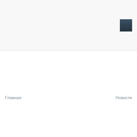
ТОПЛИВНЫЙ КРИЗИС
НОВОСТИ
CTT EXPO 2026
CTT EXPO 2025
КАК ПРОДЛИТЬ ЖИЗНЬ СПЕЦТЕХНИКЕ?
Главная
Новости
АНАЛИТИКА
ОБЗОР РЫНКА
ТЕХНИКА КРУПНЫМ ПЛАНОМ
ИСПЫТАТЕЛИ
ТЕХНОЛОГИИ
ДОРОЖНАЯ ИНДУСТРИЯ