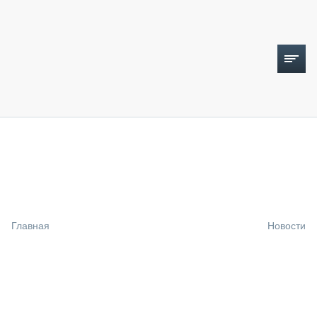
ТОПЛИВНЫЙ КРИЗИС
НОВОСТИ
CTT EXPO 2026
CTT EXPO 2025
КАК ПРОДЛИТЬ ЖИЗНЬ СПЕЦТЕХНИКЕ?
Главная
Новости
АНАЛИТИКА
ОБЗОР РЫНКА
ТЕХНИКА КРУПНЫМ ПЛАНОМ
ИСПЫТАТЕЛИ
ТЕХНОЛОГИИ
ДОРОЖНАЯ ИНДУСТРИЯ