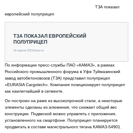
СЕРВИСМЕНЫ
ТЗА показал
европейский полуприцеп
СПЕЦПРОЕКТЫ
МЕРОПРИЯТИЯ
СТАТЬИ ПО КАТЕГОРИЯМ ТЕХНИКИ
ТЗА ПОКАЗАЛ ЕВРОПЕЙСКИЙ
О ПРОЕКТЕ
ПОЛУПРИЦЕП
19 апреля 2021
Новости
По информации пресс-службы ПАО «КАМАЗ», в рамках
Российского промышленного форума в Уфе Туймазинский
завод автобетоновозов (ТЗА) представил полуприцеп
«EURASIA Cargotech». Компания позиционирует полуприцеп
как наилегчайший в сегменте.
Он построен на раме из высокопрочной стали, а некоторые
элементы сделаны из алюминия, что снижает общий вес
конструкции. Подвеской можно управлять с приложения,
установленного на смартфоне. Полуприцеп планируется
продвигать в составе магистрального тягача KAMAЗ-54901.