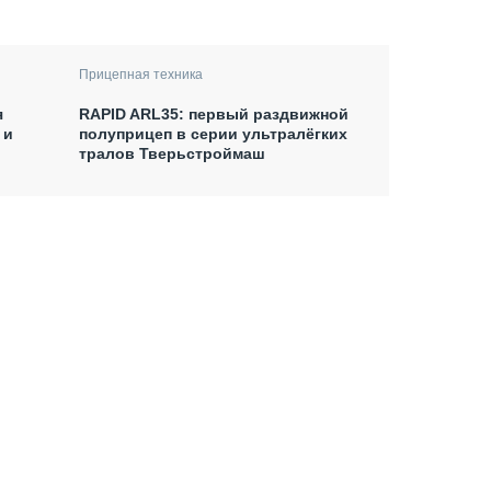
Прицепная техника
я
RAPID ARL35: первый раздвижной
 и
полуприцеп в серии ультралёгких
тралов Тверьстроймаш