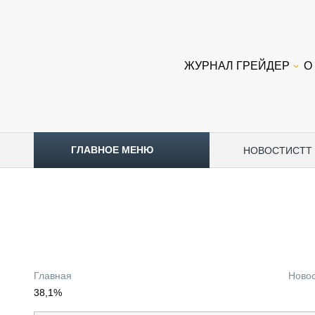
ЖУРНАЛ ГРЕЙДЕР
О
ГЛАВНОЕ МЕНЮ
НОВОСТИ
CTT
ТОПЛИВНЫЙ КРИЗИС
НОВОСТИ
CTT EXPO 2026
CTT EXPO 2025
КАК ПРОДЛИТЬ ЖИЗНЬ СПЕЦТЕХНИКЕ?
Главная
Ново
АНАЛИТИКА
38,1%
ОБЗОР РЫНКА