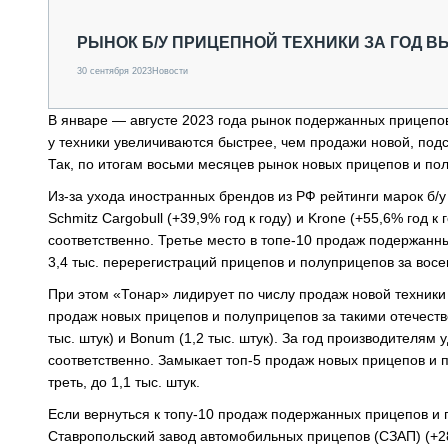
СПЕЦТЕХНИКА И ТРАНСПОРТ
ГРУЗОПЕРЕВОЗКИ
РЫНОК Б/У ПРИЦЕПНОЙ ТЕХНИКИ ЗА ГОД ВЫ
ФИНАНСЫ, ЛИЗИНГ, СТРАХОВАНИЕ
30 сентября 2023
Новости
ТЕХНИКА КРУПНЫМ ПЛАНОМ
ИСПЫТАТЕЛИ
В январе — августе 2023 года рынок подержанных прицепов
ТЕХНОЛОГИИ
у техники увеличиваются быстрее, чем продажи новой, по
ДОРОЖНАЯ ИНДУСТРИЯ
Так, по итогам восьми месяцев рынок новых прицепов и пол
СЕРВИСМЕНЫ
Из-за ухода иностранных брендов из РФ рейтинги марок б/у
Schmitz Cargobull (+39,9% год к году) и Krone (+55,6% год к
соответственно. Третье место в топе-10 продаж подержанн
3,4 тыс. перерегистраций прицепов и полуприцепов за вос
При этом «Тонар» лидирует по числу продаж новой техники —
продаж новых прицепов и полуприцепов за такими отечестве
тыс. штук) и Bonum (1,2 тыс. штук). За год производителям
соответственно. Замыкает топ-5 продаж новых прицепов и 
треть, до 1,1 тыс. штук.
Если вернуться к топу-10 продаж подержанных прицепов и 
Ставропольский завод автомобильных прицепов (СЗАП) (+28,6