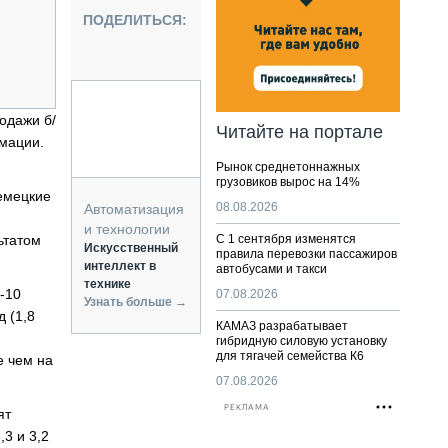
НАЛЬНАЯ ТЕХНИКА
ПОДЕЛИТЬСЯ:
ЖИРСКИЙ ТРАНСПОРТ
ОЗТЕХНИКА
КА СПЕЦИАЛЬНОГО НАЗНАЧЕНИЯ
РНАЯ ТЕХНИКА
одажи б/
Читайте на портале
мации.
ТИКА И СКЛАД
Рынок среднетоннажных
АТИЗАЦИЯ И ТЕХНОЛОГИИ
грузовиков вырос на 14%
немецкие
ЕКТУЮЩИЕ И СЕРВИС
08.08.2026
Автоматизация
и технологии
ьтатом
С 1 сентября изменятся
Искусственный
правила перевозки пассажиров
интеллект в
автобусами и такси
технике
е-10
07.08.2026
Узнать больше →
 (1,8
КАМАЗ разрабатывает
гибридную силовую установку
для тягачей семейства К6
е чем на
07.08.2026
РЕКЛАМА
ят
,3 и 3,2