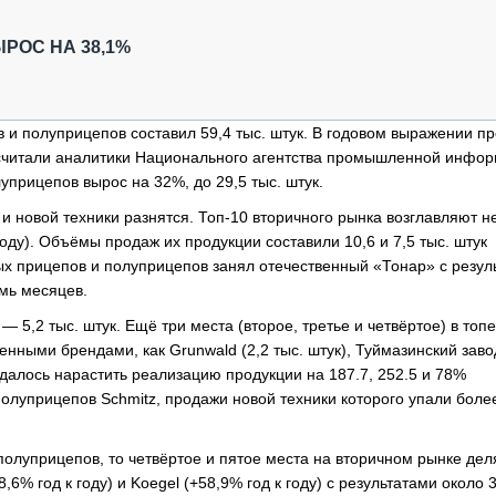
ОБЗОР ПРОШЕДШИХ МЕРОПРИЯТИЙ
КОММУ
БЛИЖАЙШИЕ МЕРОПРИЯТИЯ
ПАССА
РОС НА 38,1%
СЕЛЬХ
ТЕХНИ
КАРЬЕ
 и полуприцепов составил 59,4 тыс. штук. В годовом выражении пр
дсчитали аналитики Национального агентства промышленной инфор
ЛОГИС
уприцепов вырос на 32%, до 29,5 тыс. штук.
АВТОМ
 и новой техники разнятся. Топ-10 вторичного рынка возглавляют 
КОМПЛ
 году). Объёмы продаж их продукции составили 10,6 и 7,5 тыс. штук
ых прицепов и полуприцепов занял отечественный «Тонар» с резул
емь месяцев.
 5,2 тыс. штук. Ещё три места (второе, третье и четвёртое) в топ
нными брендами, как Grunwald (2,2 тыс. штук), Туймазинский завод
 удалось нарастить реализацию продукции на 187.7, 252.5 и 78%
полуприцепов Schmitz, продажи новой техники которого упали боле
полуприцепов, то четвёртое и пятое места на вторичном рынке дел
% год к году) и Koegel (+58,9% год к году) с результатами около 3