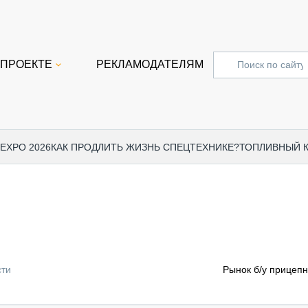
 ПРОЕКТЕ
РЕКЛАМОДАТЕЛЯМ
 EXPO 2026
КАК ПРОДЛИТЬ ЖИЗНЬ СПЕЦТЕХНИКЕ?
ТОПЛИВНЫЙ 
СПЕЦПРОЕКТЫ
СТАТЬ
EXPO CTT 2024
ДОРОЖ
EXPO CTT 2023
ГРУЗО
EXPO CTT 2022
КОММЕ
сти
Рынок б/у прицепн
КОМТРАНС 2021
ПОДЪЁ
МЕРОПРИЯТИЯ
ПРИЦЕ