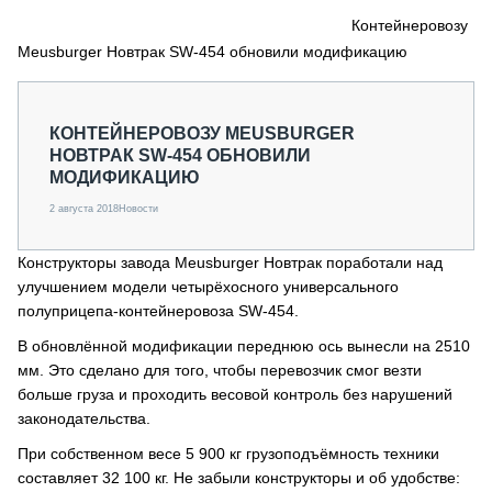
СЕРВИСМЕНЫ
Контейнеровозу
Meusburger Новтрак SW-454 обновили модификацию
СПЕЦПРОЕКТЫ
МЕРОПРИЯТИЯ
СТАТЬИ ПО КАТЕГОРИЯМ ТЕХНИКИ
КОНТЕЙНЕРОВОЗУ MEUSBURGER
О ПРОЕКТЕ
НОВТРАК SW-454 ОБНОВИЛИ
МОДИФИКАЦИЮ
2 августа 2018
Новости
Конструкторы завода Meusburger Новтрак поработали над
улучшением модели четырёхосного универсального
полуприцепа-контейнеровоза SW-454.
В обновлённой модификации переднюю ось вынесли на 2510
мм. Это сделано для того, чтобы перевозчик смог везти
больше груза и проходить весовой контроль без нарушений
законодательства.
При собственном весе 5 900 кг грузоподъёмность техники
составляет 32 100 кг. Не забыли конструкторы и об удобстве: