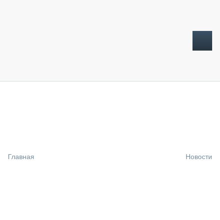
ТОПЛИВНЫЙ КРИЗИС
НОВОСТИ
CTT EXPO 2026
CTT EXPO 2025
КАК ПРОДЛИТЬ ЖИЗНЬ СПЕЦТЕХНИКЕ?
Главная
Новости
АНАЛИТИКА
ОБЗОР РЫНКА
ТЕХНИКА КРУПНЫМ ПЛАНОМ
ИСПЫТАТЕЛИ
ТЕХНОЛОГИИ
ДОРОЖНАЯ ИНДУСТРИЯ