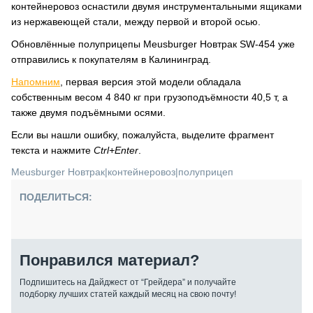
контейнеровоз оснастили двумя инструментальными ящиками
из нержавеющей стали, между первой и второй осью.
Обновлённые полуприцепы Meusburger Новтрак SW-454 уже
отправились к покупателям в Калининград.
Напомним
, первая версия этой модели обладала
собственным весом 4 840 кг при грузоподъёмности 40,5 т, а
также двумя подъёмными осями.
Если вы нашли ошибку, пожалуйста, выделите фрагмент
текста и нажмите
Ctrl+Enter
.
Meusburger Новтрак
|
контейнеровоз
|
полуприцеп
ПОДЕЛИТЬСЯ:
Понравился материал?
Подпишитесь на Дайджест от “Грейдера” и получайте
подборку лучших статей каждый месяц на свою почту!