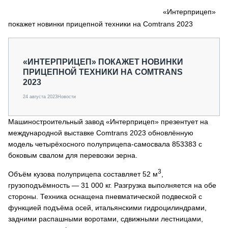
СЕРВИСМЕНЫ
«Интерприцеп»
покажет новинки прицепной техники на Comtrans 2023
СПЕЦПРОЕКТЫ
МЕРОПРИЯТИЯ
СТАТЬИ ПО КАТЕГОРИЯМ ТЕХНИКИ
«ИНТЕРПРИЦЕП» ПОКАЖЕТ НОВИНКИ
О ПРОЕКТЕ
ПРИЦЕПНОЙ ТЕХНИКИ НА COMTRANS
2023
24 августа 2023
Новости
Машиностроительный завод «Интерприцеп» презентует на
международной выставке Comtrans 2023 обновлённую
модель четырёхосного полуприцепа-самосвала 853383 с
боковым свалом для перевозки зерна.
3
Объём кузова полуприцепа составляет 52 м
,
грузоподъёмность — 31 000 кг. Разгрузка выполняется на обе
стороны. Техника оснащена пневматической подвеской с
функцией подъёма осей, итальянскими гидроцилиндрами,
задними распашными воротами, сдвижными лестницами,