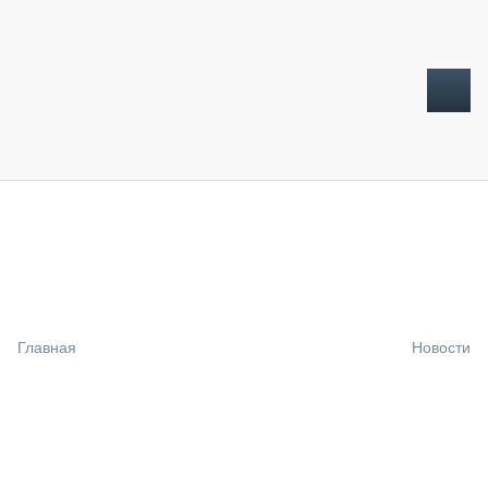
ТОПЛИВНЫЙ КРИЗИС
НОВОСТИ
CTT EXPO 2026
CTT EXPO 2025
КАК ПРОДЛИТЬ ЖИЗНЬ СПЕЦТЕХНИКЕ?
Главная
Новости
АНАЛИТИКА
ОБЗОР РЫНКА
ТЕХНИКА КРУПНЫМ ПЛАНОМ
ИСПЫТАТЕЛИ
ТЕХНОЛОГИИ
ДОРОЖНАЯ ИНДУСТРИЯ