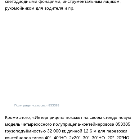
светодиодными фонарями, инструментальным ящиком,
рукомойником для водителя и пр.
Полуприцеп-самосвал 853383
Кроме этого, «Интерприцеп» покажет на своём стенде новую
модель четырёхосного полуприцепа-контейнеровоза 853385
грузоподъёмностью 32 000 кг, длиной 12,6 м для перевозки
контейнеров типов 40″, 40″HQ, 2х20″, 30″, 30″HQ, 20″, 20″HQ.