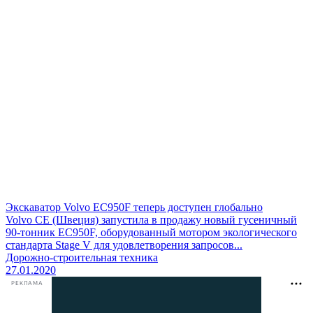
Экскаватор Volvo ЕС950F теперь доступен глобально
Volvo СЕ (Швеция) запустила в продажу новый гусеничный
90-тонник ЕС950F, оборудованный мотором экологического
стандарта Stage V для удовлетворения запросов...
Дорожно-строительная техника
27.01.2020
РЕКЛАМА