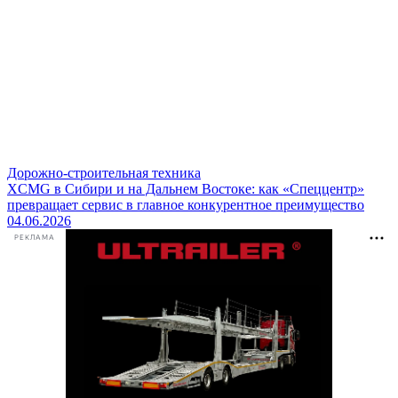
Дорожно-строительная техника
XCMG в Сибири и на Дальнем Востоке: как «Спеццентр»
превращает сервис в главное конкурентное преимущество
04.06.2026
РЕКЛАМА