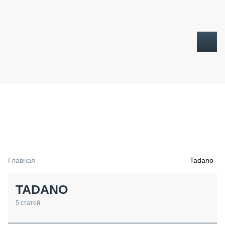
ТОПЛИВНЫЙ КРИЗИС
НОВОСТИ
CTT EXPO 2026
CTT EXPO 2025
КАК ПРОДЛИТЬ ЖИЗНЬ СПЕЦТЕХНИКЕ?
Главная
Tadano
АНАЛИТИКА
ОБЗОР РЫНКА
TADANO
ТЕХНИКА КРУПНЫМ ПЛАНОМ
ИСПЫТАТЕЛИ
5
статей
ТЕХНОЛОГИИ
ДОРОЖНАЯ ИНДУСТРИЯ