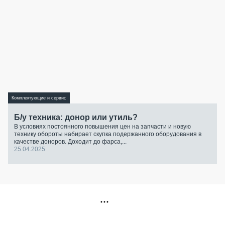
Комплектующие и сервис
Б/у техника: донор или утиль?
В условиях постоянного повышения цен на запчасти и новую
технику обороты набирает скупка подержанного оборудования в
качестве доноров. Доходит до фарса,...
25.04.2025
РЕКЛАМА