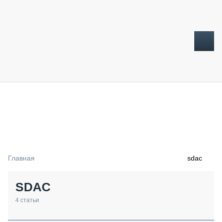
ТОПЛИВНЫЙ КРИЗИС
НОВОСТИ
CTT EXPO 2026
CTT EXPO 2025
КАК ПРОДЛИТЬ ЖИЗНЬ СПЕЦТЕХНИКЕ?
Главная
sdac
АНАЛИТИКА
ОБЗОР РЫНКА
SDAC
ТЕХНИКА КРУПНЫМ ПЛАНОМ
ИСПЫТАТЕЛИ
4
статьи
ТЕХНОЛОГИИ
ДОРОЖНАЯ ИНДУСТРИЯ