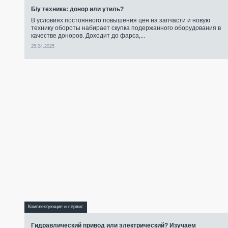
Б/у техника: донор или утиль?
В условиях постоянного повышения цен на запчасти и новую
технику обороты набирает скупка подержанного оборудования в
качестве доноров. Доходит до фарса,...
25.04.2025
Комплектующие и сервис
Гидравлический привод или электрический? Изучаем