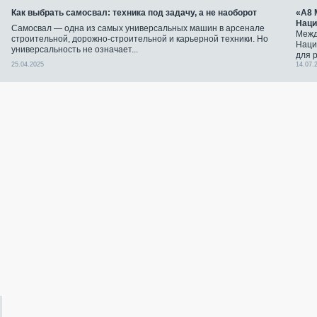
Как выбрать самосвал: техника под задачу, а не наоборот
«А8 
Наци
Самосвал — одна из самых универсальных машин в арсенале
Межд
строительной, дорожно-строительной и карьерной техники. Но
Наци
универсальность не означает...
для 
25.04.2025
14.07.