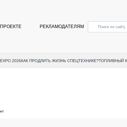
 ПРОЕКТЕ
РЕКЛАМОДАТЕЛЯМ
 EXPO 2026
КАК ПРОДЛИТЬ ЖИЗНЬ СПЕЦТЕХНИКЕ?
ТОПЛИВНЫЙ 
СПЕЦПРОЕКТЫ
СТАТЬ
EXPO CTT 2024
ДОРОЖ
EXPO CTT 2023
ГРУЗО
EXPO CTT 2022
КОММЕ
нт
КОМТРАНС 2021
ПОДЪЁ
МЕРОПРИЯТИЯ
ПРИЦЕ