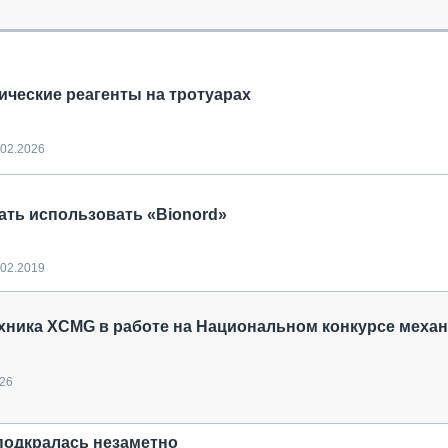
ОБЗОР ПРОШЕДШИХ МЕРОПРИЯТИЙ
КОММУ
БЛИЖАЙШИЕ МЕРОПРИЯТИЯ
ПАССА
СЕЛЬХ
ТЕХНИ
ические реагенты на тротуарах
КАРЬЕ
ЛОГИС
.02.2026
АВТОМ
КОМПЛ
ать использовать «Bionord»
.02.2019
хника XCMG в работе на Национальном конкурсе меха
026
подкралась незаметно