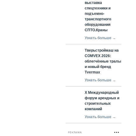
выставка
спецтехники и
подъемно-
транспортного
оборудования
СПТО.Краны
Узнать больше →
Тверьстроймаш на
COMVEX 2026:
облегчённые тралы
и новый бренд
Tvermax
Узнать больше →
X Международный
форум арендных и
строительных
компаний
Узнать больше →
РЕКЛАМА