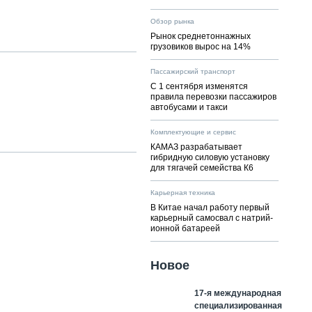
Обзор рынка
Рынок среднетоннажных
грузовиков вырос на 14%
Пассажирский транспорт
С 1 сентября изменятся
правила перевозки пассажиров
автобусами и такси
Комплектующие и сервис
КАМАЗ разрабатывает
гибридную силовую установку
для тягачей семейства К6
Карьерная техника
В Китае начал работу первый
карьерный самосвал с натрий-
ионной батареей
Новое
17-я международная
специализированная