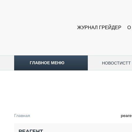
ЖУРНАЛ ГРЕЙДЕР
О
ГЛАВНОЕ МЕНЮ
НОВОСТИ
CTT
ТОПЛИВНЫЙ КРИЗИС
НОВОСТИ
CTT EXPO 2026
CTT EXPO 2025
КАК ПРОДЛИТЬ ЖИЗНЬ СПЕЦТЕХНИКЕ?
Главная
реаге
АНАЛИТИКА
ОБЗОР РЫНКА
РЕАГЕНТ