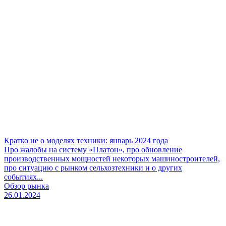
Кратко не о моделях техники: январь 2024 года
Про жалобы на систему «Платон», про обновление
производственных мощностей некоторых машиностроителей,
про ситуацию с рынком сельхозтехники и о других
событиях...
Обзор рынка
26.01.2024