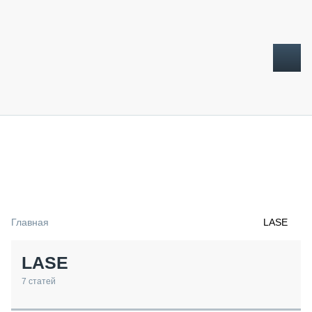
ТОПЛИВНЫЙ КРИЗИС
НОВОСТИ
CTT EXPO 2026
CTT EXPO 2025
КАК ПРОДЛИТЬ ЖИЗНЬ СПЕЦТЕХНИКЕ?
Главная
LASE
АНАЛИТИКА
ОБЗОР РЫНКА
LASE
ТЕХНИКА КРУПНЫМ ПЛАНОМ
ИСПЫТАТЕЛИ
7
статей
ТЕХНОЛОГИИ
ДОРОЖНАЯ ИНДУСТРИЯ