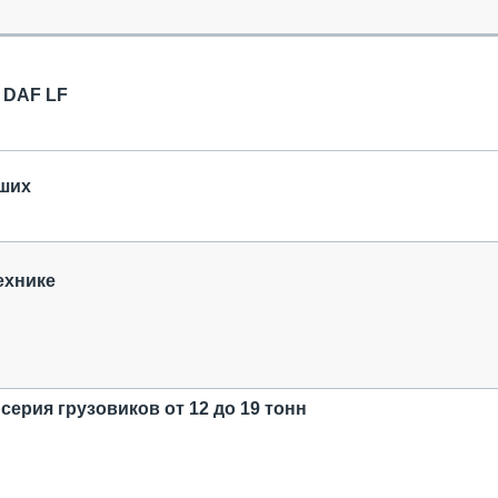
ОБЗОР ПРОШЕДШИХ МЕРОПРИЯТИЙ
КОММУ
БЛИЖАЙШИЕ МЕРОПРИЯТИЯ
ПАССА
СЕЛЬХО
 DAF LF
ТЕХНИК
КАРЬЕР
ЛОГИСТ
чших
АВТОМА
КОМПЛЕ
ехнике
серия грузовиков от 12 до 19 тонн