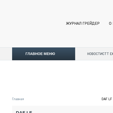
ЖУРНАЛ ГРЕЙДЕР
О
ГЛАВНОЕ МЕНЮ
НОВОСТИ
CTT E
ТОПЛИВНЫЙ КРИЗИС
НОВОСТИ
CTT EXPO 2026
CTT EXPO 2025
КАК ПРОДЛИТЬ ЖИЗНЬ СПЕЦТЕХНИКЕ?
Главная
DAF LF
АНАЛИТИКА
ОБЗОР РЫНКА
DAF LF