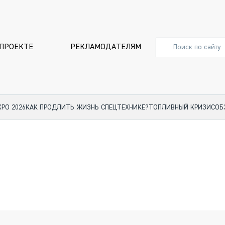
 ПРОЕКТЕ
РЕКЛАМОДАТЕЛЯМ
XPO 2026
КАК ПРОДЛИТЬ ЖИЗНЬ СПЕЦТЕХНИКЕ?
ТОПЛИВНЫЙ КРИЗИС
ОБ
СПЕЦПРОЕКТЫ
СТАТЬИ
EXPO CTT 2024
ДОРОЖ
EXPO CTT 2023
ГРУЗОВ
EXPO CTT 2022
КОММЕР
КОМТРАНС 2021
ПОДЪЁ
МЕРОПРИЯТИЯ
ПРИЦЕП