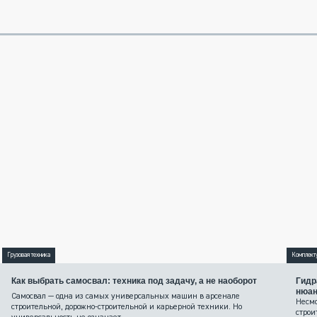
Грузовая техника
Комплект
Как выбрать самосвал: техника под задачу, а не наоборот
Гидр
нюа
Самосвал — одна из самых универсальных машин в арсенале
Несмо
строительной, дорожно-строительной и карьерной техники. Но
строи