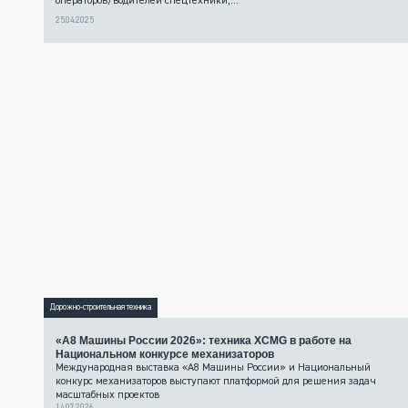
операторов/водителей спецтехники,...
25.04.2025
Дорожно-строительная техника
«А8 Машины России 2026»: техника XCMG в работе на
Национальном конкурсе механизаторов
Международная выставка «А8 Машины России» и Национальный
конкурс механизаторов выступают платформой для решения задач
масштабных проектов
14.07.2026