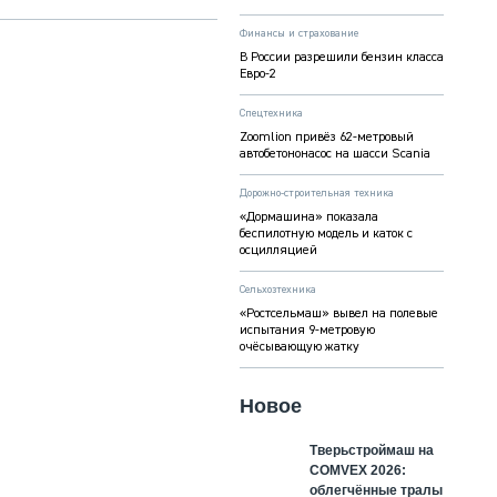
Финансы и страхование
В России разрешили бензин класса
Евро-2
Спецтехника
Zoomlion привёз 62-метровый
автобетононасос на шасси Scania
Дорожно-строительная техника
«Дормашина» показала
беспилотную модель и каток с
осцилляцией
Сельхозтехника
«Ростсельмаш» вывел на полевые
испытания 9-метровую
очёсывающую жатку
Новое
Тверьстроймаш на
COMVEX 2026:
облегчённые тралы