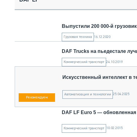
СПЕЦТЕХНИКА И ТРАНСПОРТ
ГРУЗОПЕРЕВОЗКИ
ФИНАНСЫ, ЛИЗИНГ, СТРАХОВАНИЕ
Выпустили 200 000-й грузовик
ТЕХНИКА КРУПНЫМ ПЛАНОМ
ИСПЫТАТЕЛИ
16.12.2020
Грузовая техника
ТЕХНОЛОГИИ
ДОРОЖНАЯ ИНДУСТРИЯ
DAF Trucks на пьедестале лу
СЕРВИСМЕНЫ
24.10.2019
Коммерческий транспорт
Искусственный интеллект в т
25.04.2025
Автоматизация и технологии
DAF LF Euro 5 — обновленная 
10.02.2015
Коммерческий транспорт