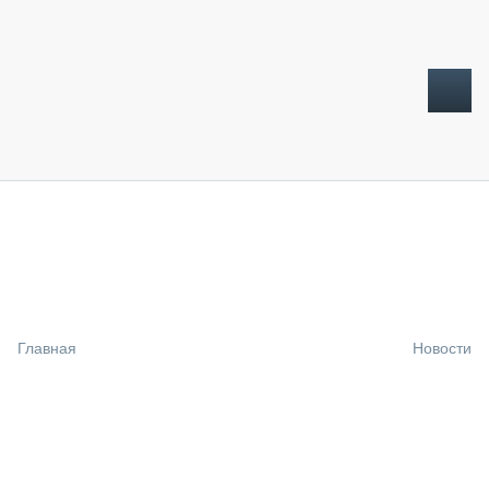
ТОПЛИВНЫЙ КРИЗИС
НОВОСТИ
CTT EXPO 2026
CTT EXPO 2025
КАК ПРОДЛИТЬ ЖИЗНЬ СПЕЦТЕХНИКЕ?
Главная
Новости
АНАЛИТИКА
ОБЗОР РЫНКА
ТЕХНИКА КРУПНЫМ ПЛАНОМ
ИСПЫТАТЕЛИ
ТЕХНОЛОГИИ
ДОРОЖНАЯ ИНДУСТРИЯ