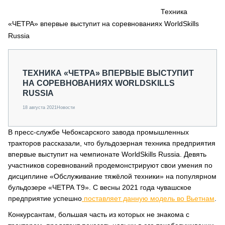
СЕРВИСМЕНЫ
Техника
«ЧЕТРА» впервые выступит на соревнованиях WorldSkills
СПЕЦПРОЕКТЫ
МЕРОПРИЯТИЯ
Russia
СТАТЬИ ПО КАТЕГОРИЯМ ТЕХНИКИ
О ПРОЕКТЕ
ТЕХНИКА «ЧЕТРА» ВПЕРВЫЕ ВЫСТУПИТ
НА СОРЕВНОВАНИЯХ WORLDSKILLS
RUSSIA
18 августа 2021
Новости
В пресс-службе Чебоксарского завода промышленных
тракторов рассказали, что бульдозерная техника предприятия
впервые выступит на чемпионате WorldSkills Russia. Девять
участников соревнований продемонстрируют свои умения по
дисциплине «Обслуживание тяжёлой техники» на популярном
бульдозере «ЧЕТРА Т9». С весны 2021 года чувашское
предприятие успешно
поставляет данную модель во Вьетнам
.
Конкурсантам, большая часть из которых не знакома с