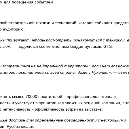
ым для посещения событием.
кой строительной техники и технологий, которая собирает предст
ю аудиторию.
аны приезжают, чтобы посмотреть, ознакомиться с техникой, 
зные
», — поделился своим мнением Богдан Булгаков, GTS.
обы встретиться на нейтральной территории, если нет возмож
нь много посетителей со всей страны, даже с Чукотки
», — отме
.
ринять свыше 70000 посетителей – профессионалов отрасли,
ости и участвуют в принятии комплексных решений компании, в т
 интенсивность и эффективность встреч на выставке:
также достигнуты определенные договоренности с несколькими
н, Русбизнесавто.