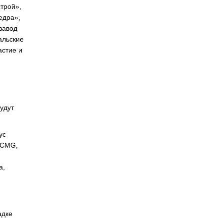
трой»,
едра»,
завод
альские
стие и
будут
ус
 XCMG,
,
а,
адке