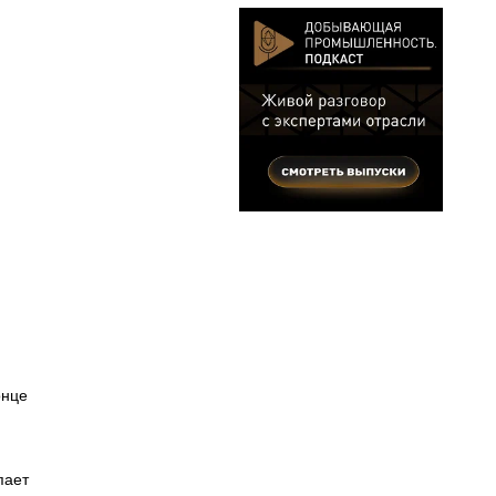
онце
пает