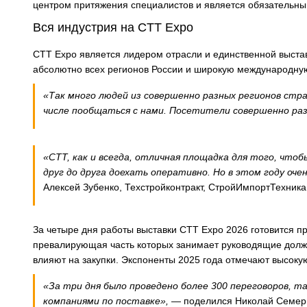
центром притяжения специалистов и является обязательн
Вся индустрия на CTT Expo
CTT Expo является лидером отрасли и единственной выстав
абсолютно всех регионов России и широкую международну
«
Так много людей из совершенно разных регионов стр
числе пообщаться с нами. Посетители совершенно ра
«
СТТ, как и всегда, отличная площадка для того, чт
друг до друга доехать оперативно. Но в этом году оче
Алексей Зубенко, Техстройконтракт, СтройИмпортТехника
За четыре дня работы выставки СТТ Expo 2026 готовится п
превалирующая часть которых занимает руководящие должн
влияют на закупки. Экспоненты 2025 года отмечают высокую
«
За три дня было проведено более 300 переговоров, 
компаниями по поставке
»
,
— поделился Николай Семери