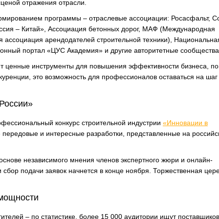
сценой отражения отрасли.
рмированием программы – отраслевые ассоциации: Росасфальт, С
ссия – Китай», Ассоциация бетонных дорог, МАФ (Международная
 ассоциация арендодателей строительной техники), Национальна
нный портал «ЦУС Академия» и другие авторитетные сообщества
ёт ценные инструменты для повышения эффективности бизнеса, п
куренции, это возможность для профессионалов оставаться на шаг
 России»
офессиональный конкурс строительной индустрии
«Инновации в
е передовые и интересные разработки, представленные на россий
основе независимого мнения членов экспертного жюри и онлайн-
 сбор подачи заявок начнется в конце ноября. Торжественная це
 мощности
тителей – по статистике, более 15 000 аудитории ищут поставщиков