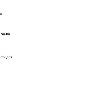
ем
 важно
т
,
ости для