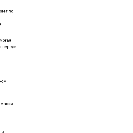
овет по
я
.
омогая
 впереди
ском
ремония
 и