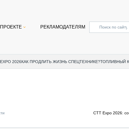
 ПРОЕКТЕ
РЕКЛАМОДАТЕЛЯМ
 EXPO 2026
КАК ПРОДЛИТЬ ЖИЗНЬ СПЕЦТЕХНИКЕ?
ТОПЛИВНЫЙ 
СПЕЦПРОЕКТЫ
СТАТЬ
EXPO CTT 2024
ДОРОЖ
EXPO CTT 2023
ГРУЗО
EXPO CTT 2022
КОММЕ
сти
CTT Expo 2026: с
КОМТРАНС 2021
ПОДЪЁ
МЕРОПРИЯТИЯ
ПРИЦЕ