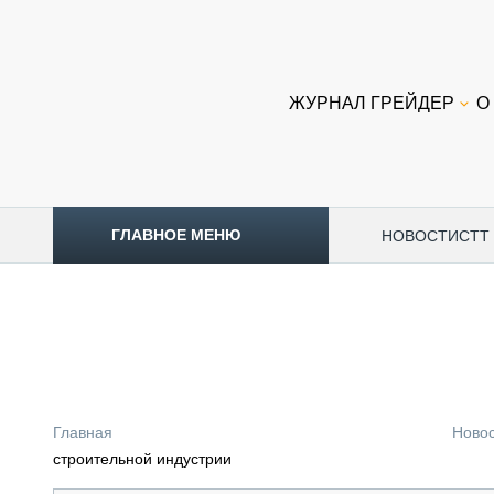
ЖУРНАЛ ГРЕЙДЕР
О
ГЛАВНОЕ МЕНЮ
НОВОСТИ
CTT
ТОПЛИВНЫЙ КРИЗИС
НОВОСТИ
CTT EXPO 2026
CTT EXPO 2025
КАК ПРОДЛИТЬ ЖИЗНЬ СПЕЦТЕХНИКЕ?
Главная
Ново
АНАЛИТИКА
строительной индустрии
ОБЗОР РЫНКА