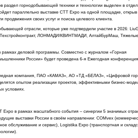
ов раздел горнодобывающей техники и технологии выделен в отде
пройдет параллельно выставке CTT Expo на одной площадке, открыв
продвижения своих услуг и поиска целевого клиента.
бывающей отрасли, которые уже подтвердили участие в 2026: Liu
а, Техстройконтракт, ЛОНМАДИ/КВИНТМАДИ, АлтайБурМаш, Тяжелы
 рамках деловой программы. Совместно с журналом «Горная
ышленники России» будет проведена 6-я Ежегодная конференция
медная компания, ПАО «КАМАЗ», АО «ТД «БЕЛАЗ», «Цифровой гор
оделятся опытом реализации проектов, эффективными бизнес-моде
х условиях.
 Expo в рамках масштабного события – синергии 5 значимых отра
едущие выставки России в своём направлении: СOMvex (коммерче
ое обслуживание и сервис), Logistika Expo (транспортная и складс
ологии).