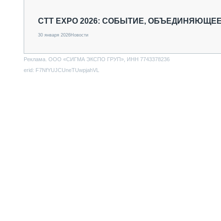
СПЕЦТЕХНИКА И ТРАНСПОРТ
ГРУЗОПЕРЕВОЗКИ
CTT EXPO 2026: СОБЫТИЕ, ОБЪЕДИНЯЮЩЕ
ФИНАНСЫ, ЛИЗИНГ, СТРАХОВАНИЕ
30 января 2026
Новости
ТЕХНИКА КРУПНЫМ ПЛАНОМ
ИСПЫТАТЕЛИ
Реклама. ООО «СИГМА ЭКСПО ГРУП», ИНН 7743378236
ТЕХНОЛОГИИ
erid: F7NfYUJCUneTUwpjahVL
ДОРОЖНАЯ ИНДУСТРИЯ
СЕРВИСМЕНЫ