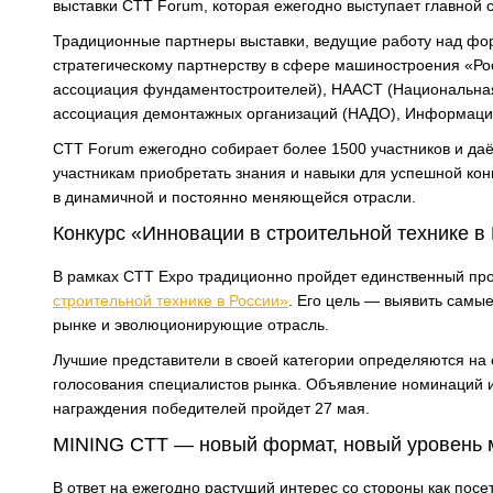
выставки CTT Forum, которая ежегодно выступает главной 
Традиционные партнеры выставки, ведущие работу над фо
стратегическому партнерству в сфере машиностроения «Ро
ассоциация фундаментостроителей), НААСТ (Национальная
ассоциация демонтажных организаций (НАДО), Информацио
СТТ Forum ежегодно собирает более 1500 участников и да
участникам приобретать знания и навыки для успешной кон
в динамичной и постоянно меняющейся отрасли.
Конкурс «Инновации в строительной технике в
В рамках CTT Expo традиционно пройдет единственный пр
строительной технике в России»
. Его цель — выявить самы
рынке и эволюционирующие отрасль.
Лучшие представители в своей категории определяются на 
голосования специалистов рынка. Объявление номинаций и
награждения победителей пройдет 27 мая.
MINING CTT — новый формат, новый уровень
В ответ на ежегодно растущий интерес со стороны как посе