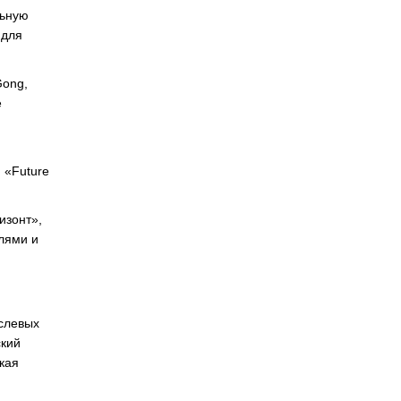
льную
 для
Gong,
е
 «Future
изонт»,
лями и
слевых
ский
кая