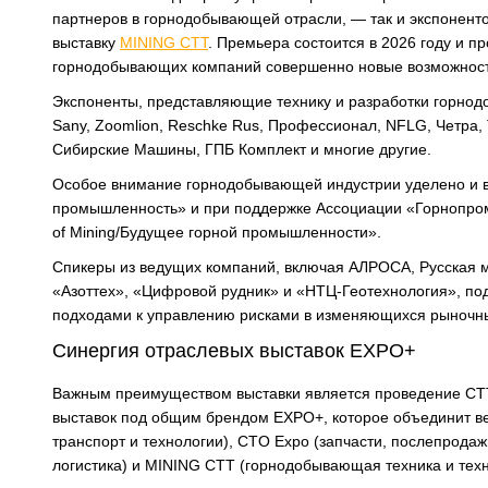
партнеров в горнодобывающей отрасли, — так и экспонент
выставку
MINING CTT
. Премьера состоится в 2026 году и 
горнодобывающих компаний совершенно новые возможности 
Экспоненты, представляющие технику и разработки горнодо
Sany, Zoomlion, Reschke Rus, Профессионал, NFLG, Четр
Сибирские Машины, ГПБ Комплект и многие другие.
Особое внимание горнодобывающей индустрии уделено и в
промышленность» и при поддержке Ассоциации «Горнопром
of Mining/Будущее горной промышленности».
Спикеры из ведущих компаний, включая АЛРОСА, Русская 
«Азоттех», «Цифровой рудник» и «НТЦ-Геотехнология», п
подходами к управлению рисками в изменяющихся рыночны
Синергия отраслевых выставок EXPO+
Важным преимуществом выставки является проведение CTT
выставок под общим брендом EXPO+, которое объединит в
транспорт и технологии), CTO Expo (запчасти, послепродажн
логистика) и MINING CTT (горнодобывающая техника и техн