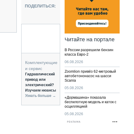
НАЛЬНАЯ ТЕХНИКА
ПОДЕЛИТЬСЯ:
ЖИРСКИЙ ТРАНСПОРТ
ОЗТЕХНИКА
КА СПЕЦИАЛЬНОГО НАЗНАЧЕНИЯ
РНАЯ ТЕХНИКА
Читайте на портале
ТИКА И СКЛАД
В России разрешили бензин
АТИЗАЦИЯ И ТЕХНОЛОГИИ
класса Евро-2
ЕКТУЮЩИЕ И СЕРВИС
06.08.2026
Комплектующие
и сервис
Zoomlion привёз 62-метровый
Гидравлический
автобетононасос на шасси
привод или
Scania
электрический?
05.08.2026
Изучаем нюансы
Узнать больше →
«Дормашина» показала
беспилотную модель и каток с
осцилляцией
05.08.2026
РЕКЛАМА