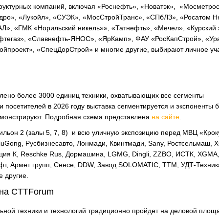
руктурных компаний, включая «Роснефть», «Новатэк», «Мосметрос
идро», «Лукойл», «СУЭК», «МосСтройТранс», «СПбЛЗ», «Росатом Н
Л», «ГМК «Норильский никель»», «Татнефть», «Мечел», «Курский 
ефтегаз», «Славнефть-ЯНОС», «ЯрКамп», ФАУ «РосКапСтрой», «Ур
проект», «СпецДорСтрой» и многие другие, выбирают личное уча
влено более 3000 единиц техники, охватывающих все сегменты
 и посетителей в 2026 году выставка сегментируется и экспоненты 
емонстрируют. Подробная схема представлена
на сайте
.
вильон 2 (залы 5, 7, 8) и всю уличную экспозицию перед МВЦ «Крок
LiuGong, Русбизнесавто, Лонмади, Квинтмади, Sany, Ростсельмаш,
ция К, Reschke Rus, Дормашина, LGMG, Dingli, ZZBO, ИСТК, XGMA
ифт, Армет групп, Сенсе, DDW, Завод SOLOMATIC, ТТМ, УДТ-Техник
 другие.
 на CTTForum
ьной техники и технологий традиционно пройдет на деловой площ