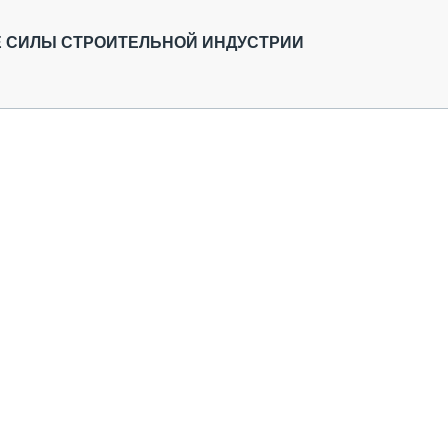
ОБЗОР ПРОШЕДШИХ МЕРОПРИЯТИЙ
КОММУ
БЛИЖАЙШИЕ МЕРОПРИЯТИЯ
ПАССА
Е СИЛЫ СТРОИТЕЛЬНОЙ ИНДУСТРИИ
СЕЛЬХ
ТЕХНИ
КАРЬЕ
ЛОГИС
АВТОМ
КОМПЛ