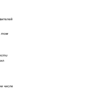
авителей
в том
ности
тил
ом числе