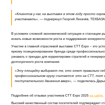
«
Клиентов у нас на выставке в этом году просто огро
участвовать
»
,
— подчеркнул Георгий Лихачёв, ТЕХБАЗА
В условиях сложной экономической ситуации и стагнации р
искать новые возможности роста и поддержания конкуренто
Участие в главной отраслевой выставке CTT Expo – это уст
яркому позиционированию бренда среди профессиональной 
узнавать о трендах для корректировки стратегий и генери
долгосрочного роста компании.
«
Эту площадку выбирают те, кто хочет правильно се
профессиональном кругу считается: кто на CTT, тот и
поступательного движения вверх
»
,
— поделилась Дарь
Подробнее об отзывах участников CTT Expo 2025
на сайте
.
Высокий качественный состав посетителей подтверждает ст