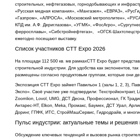
строительных, нефтегазовых, горнодобывающих и инфраст
«Русская медная компания», «Мангазея», «ЕВРАЗ», «РусГ
«Газпром», «АЛРОСА», «Московский метрополитен», «РУСА
КПД им. А.Ф. Дериглазова», «УГМК», «ФосАгро», «Сургутн
ферросплавы», «Сибстройнефтегаз», «ОГСК-Шахтспецстрой
ежегодно посещают выставку.
Список участников CTT Expo 2026
На площади 112 500 кв. мв рамкахCTT Expo будет предста
строительной индустрии. Для удобства как экспонентов, так
размещены согласно продуктовым группам, которые они д
Экспозиция CTT Expo займет Павильон 1 (залы 1, 2, 3), Па
Экспо». Своё участие уже подтвердили: Техстройконтракт, 
Zoomlion, Lovol, UMG, ДСТ Десна, Профессионал, ГК Тради
Антарес-НТ, Elkon, Meka, Промакс, Баумех, ДСТ Урал, Арл
Доринг, ГПФК, ИТС, СтройМашСервис, Гидродрайв, и многие
Пульс индустрии: актуальные темы и решения
Обсуждение ключевых тенденций и вызовов рынка строител