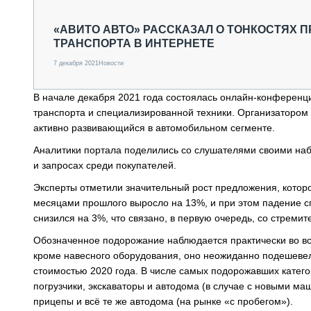
СПЕЦТЕХНИКА И ТРАНСПОРТ
ГРУЗОПЕРЕВОЗКИ
«АВИТО АВТО» РАССКАЗАЛ О ТОНКОСТЯХ 
ТРАНСПОРТА В ИНТЕРНЕТЕ
ФИНАНСЫ, ЛИЗИНГ, СТРАХОВАНИЕ
ТЕХНИКА КРУПНЫМ ПЛАНОМ
7 декабря 2021
Новости
ИСПЫТАТЕЛИ
ТЕХНОЛОГИИ
В начале декабря 2021 года состоялась онлайн-конферен
ДОРОЖНАЯ ИНДУСТРИЯ
транспорта и специализированной техники. Организатором
СЕРВИСМЕНЫ
активно развивающийся в автомобильном сегменте.
Аналитики портала поделились со слушателями своими наб
и запросах среди покупателей.
Эксперты отметили значительный рост предложения, которо
месяцами прошлого выросло на 13%, и при этом падение сп
снизился на 3%, что связано, в первую очередь, со стреми
Обозначенное подорожание наблюдается практически во все
кроме навесного оборудования, оно неожиданно подешевел
стоимостью 2020 года. В числе самых подорожавших катего
погрузчики, экскаваторы и автодома (в случае с новыми ма
прицепы и всё те же автодома (на рынке «с пробегом»).