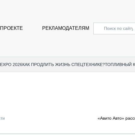
 ПРОЕКТЕ
РЕКЛАМОДАТЕЛЯМ
 EXPO 2026
КАК ПРОДЛИТЬ ЖИЗНЬ СПЕЦТЕХНИКЕ?
ТОПЛИВНЫЙ 
СПЕЦПРОЕКТЫ
СТАТЬ
EXPO CTT 2024
ДОРОЖ
EXPO CTT 2023
ГРУЗО
EXPO CTT 2022
КОММЕ
сти
«Авито Авто» расс
КОМТРАНС 2021
ПОДЪЁ
МЕРОПРИЯТИЯ
ПРИЦЕ