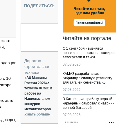
НАЛЬНАЯ ТЕХНИКА
ПОДЕЛИТЬСЯ:
ЖИРСКИЙ ТРАНСПОРТ
ОЗТЕХНИКА
КА СПЕЦИАЛЬНОГО НАЗНАЧЕНИЯ
РНАЯ ТЕХНИКА
Читайте на портале
ского
ТИКА И СКЛАД
ий,
С 1 сентября изменятся
АТИЗАЦИЯ И ТЕХНОЛОГИИ
правила перевозки пассажиров
автобусами и такси
ЕКТУЮЩИЕ И СЕРВИС
Дорожно-
родавцов
07.08.2026
строительная
техника
КАМАЗ разрабатывает
«А8 Машины
ю с 10
гибридную силовую установку
для тягачей семейства К6
России 2026»:
екторе
техника XCMG в
07.08.2026
работе на
Национальном
В Китае начал работу первый
х авто,
карьерный самосвал с натрий-
конкурсе
о
ионной батареей
механизаторов
Узнать больше →
07.08.2026
ьдозеры,
РЕКЛАМА