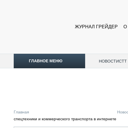
ЖУРНАЛ ГРЕЙДЕР
О
ГЛАВНОЕ МЕНЮ
НОВОСТИ
CTT
ТОПЛИВНЫЙ КРИЗИС
НОВОСТИ
CTT EXPO 2026
CTT EXPO 2025
КАК ПРОДЛИТЬ ЖИЗНЬ СПЕЦТЕХНИКЕ?
Главная
Ново
АНАЛИТИКА
спецтехники и коммерческого транспорта в интернете
ОБЗОР РЫНКА