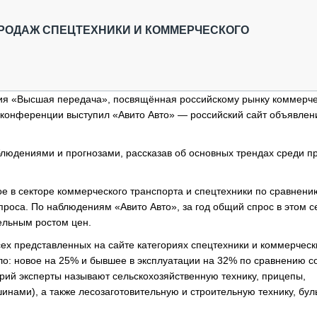
ОБЗОР ПРОШЕДШИХ МЕРОПРИЯТИЙ
КОММУ
БЛИЖАЙШИЕ МЕРОПРИЯТИЯ
ПАССА
ПРОДАЖ СПЕЦТЕХНИКИ И КОММЕРЧЕСКОГО
СЕЛЬХ
ТЕХНИ
КАРЬЕ
ция «Высшая передача», посвящённая российскому рынку коммерче
ЛОГИС
 конференции выступил «Авито Авто» — российский сайт объявлен
АВТОМ
КОМПЛ
людениями и прогнозами, рассказав об основных трендах среди п
е в секторе коммерческого транспорта и спецтехники по сравнени
роса. По наблюдениям «Авито Авто», за год общий спрос в этом с
тельным ростом цен.
х представленных на сайте категориях спецтехники и коммерчески
о: новое на 25% и бывшее в эксплуатации на 32% по сравнению с
рий эксперты называют сельскохозяйственную технику, прицепы,
шинами), а также лесозаготовительную и строительную технику, бул