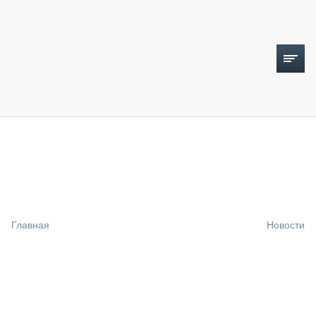
ТОПЛИВНЫЙ КРИЗИС
НОВОСТИ
CTT EXPO 2026
CTT EXPO 2025
КАК ПРОДЛИТЬ ЖИЗНЬ СПЕЦТЕХНИКЕ?
Главная
Новости
АНАЛИТИКА
ОБЗОР РЫНКА
ТЕХНИКА КРУПНЫМ ПЛАНОМ
ИСПЫТАТЕЛИ
ТЕХНОЛОГИИ
ДОРОЖНАЯ ИНДУСТРИЯ