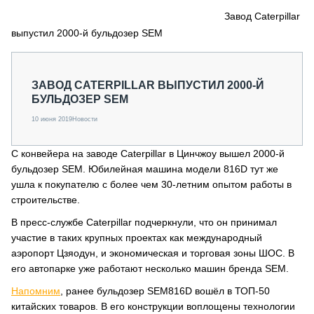
СЕРВИСМЕНЫ
Завод Caterpillar
выпустил 2000-й бульдозер SEM
СПЕЦПРОЕКТЫ
МЕРОПРИЯТИЯ
СТАТЬИ ПО КАТЕГОРИЯМ ТЕХНИКИ
ЗАВОД CATERPILLAR ВЫПУСТИЛ 2000-Й
О ПРОЕКТЕ
БУЛЬДОЗЕР SEM
10 июня 2019
Новости
С конвейера на заводе Caterpillar в Цинчжоу вышел 2000-й
бульдозер SEM. Юбилейная машина модели 816D тут же
ушла к покупателю с более чем 30-летним опытом работы в
строительстве.
В пресс-службе Caterpillar подчеркнули, что он принимал
участие в таких крупных проектах как международный
аэропорт Цзяодун, и экономическая и торговая зоны ШОС. В
его автопарке уже работают несколько машин бренда SEM.
Напомним
, ранее бульдозер SEM816D вошёл в ТОП-50
китайских товаров. В его конструкции воплощены технологии