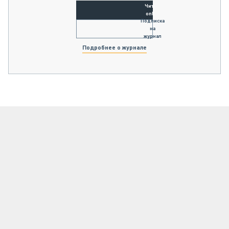
Читать
online
Подписка
на
журнал
Подробнее о журнале