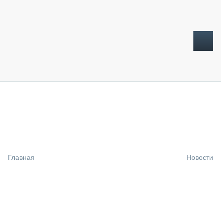
ТОПЛИВНЫЙ КРИЗИС
НОВОСТИ
CTT EXPO 2026
CTT EXPO 2025
КАК ПРОДЛИТЬ ЖИЗНЬ СПЕЦТЕХНИКЕ?
Главная
Новости
АНАЛИТИКА
ОБЗОР РЫНКА
ТЕХНИКА КРУПНЫМ ПЛАНОМ
ИСПЫТАТЕЛИ
ТЕХНОЛОГИИ
ДОРОЖНАЯ ИНДУСТРИЯ