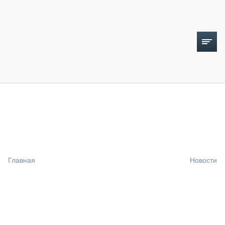
ТОПЛИВНЫЙ КРИЗИС
НОВОСТИ
CTT EXPO 2026
CTT EXPO 2025
КАК ПРОДЛИТЬ ЖИЗНЬ СПЕЦТЕХНИКЕ?
Главная
Новости
АНАЛИТИКА
ОБЗОР РЫНКА
ТЕХНИКА КРУПНЫМ ПЛАНОМ
ИСПЫТАТЕЛИ
ТЕХНОЛОГИИ
ДОРОЖНАЯ ИНДУСТРИЯ