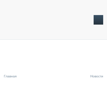
ТОПЛИВНЫЙ КРИЗИС
НОВОСТИ
CTT EXPO 2026
CTT EXPO 2025
КАК ПРОДЛИТЬ ЖИЗНЬ СПЕЦТЕХНИКЕ?
Главная
Новости
АНАЛИТИКА
ОБЗОР РЫНКА
ТЕХНИКА КРУПНЫМ ПЛАНОМ
ИСПЫТАТЕЛИ
ТЕХНОЛОГИИ
ДОРОЖНАЯ ИНДУСТРИЯ