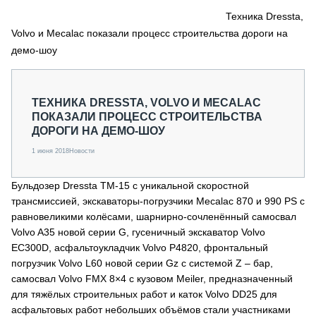
СЕРВИСМЕНЫ
Техника Dressta,
Volvo и Mecalac показали процесс строительства дороги на
СПЕЦПРОЕКТЫ
МЕРОПРИЯТИЯ
демо-шоу
СТАТЬИ ПО КАТЕГОРИЯМ ТЕХНИКИ
О ПРОЕКТЕ
ТЕХНИКА DRESSTA, VOLVO И MECALAC
ПОКАЗАЛИ ПРОЦЕСС СТРОИТЕЛЬСТВА
ДОРОГИ НА ДЕМО-ШОУ
1 июня 2018
Новости
Бульдозер Dressta TM-15 с уникальной скоростной
трансмиссией, экскаваторы-погрузчики Mecalac 870 и 990 PS с
равновеликими колёсами, шарнирно-сочленённый самосвал
Volvo A35 новой серии G, гусеничный экскаватор Volvo
EC300D, асфальтоукладчик Volvo P4820, фронтальный
погрузчик Volvo L60 новой серии Gz с системой Z – бар,
самосвал Volvo FMX 8×4 с кузовом Meiler, предназначенный
для тяжёлых строительных работ и каток Volvo DD25 для
асфальтовых работ небольших объёмов стали участниками