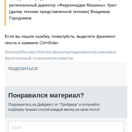
региональный директор «Ферронордик Машины» Урал
(дилер техники представленной техники) Владимир
Городчиков.
Если вы нашли ошибку, пожалуйста, выделите фрагмент
текста и нажмите
Ctrl+Enter
.
Dressta
|
Mecalac
|
Volvo
|
асфальтоукладчик
|
каток
|
самосвал
|
фронтальный погрузчик
|
экскаватор
ПОДЕЛИТЬСЯ:
Понравился материал?
Подпишитесь на Дайджест от “Грейдера” и получайте
подборку лучших статей каждый месяц на свою почту!