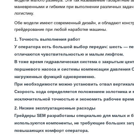
модели малого размера. Эти так называемые габаритные ав
маневренными и гибкими при выполнении различных задач и
логистику.
Обе модели имеют современный дизайн, и обладают конст
грейдерование при любой наработке машины.
Точность выполнения работ
У оператора есть большой выбор передач: шесть — пе
отличаются чувствительностью и малым люфтом.
В тоже время гидравлическая система с закрытым цент
поршневого насоса и системы компенсации давления Ca
нагруженных функций одновременно.
При необходимости можно установить отвал вертикал
Скорость хода определяется положением золотника и ма
исключительной точностью и экономить рабочее время
Низкие эксплуатационные расходы
Грейдеры SEM разработаны специально для малых и б
используются компоненты, не требующие больших затра
повышающих комфорт оператора.