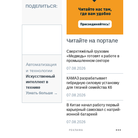
НАЛЬНАЯ ТЕХНИКА
ПОДЕЛИТЬСЯ:
ЖИРСКИЙ ТРАНСПОРТ
ОЗТЕХНИКА
КА СПЕЦИАЛЬНОГО НАЗНАЧЕНИЯ
РНАЯ ТЕХНИКА
Читайте на портале
ТИКА И СКЛАД
Сверхтяжёлый грузовик
АТИЗАЦИЯ И ТЕХНОЛОГИИ
«Медведь» готовят к работе в
промышленном секторе
ЕКТУЮЩИЕ И СЕРВИС
Автоматизация
07.08.2026
и технологии
Искусственный
КАМАЗ разрабатывает
интеллект в
гибридную силовую установку
технике
для тягачей семейства К6
Узнать больше →
07.08.2026
В Китае начал работу первый
карьерный самосвал с натрий-
ионной батареей
07.08.2026
РЕКЛАМА