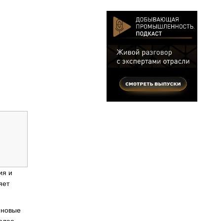
ия и
яет
 новые