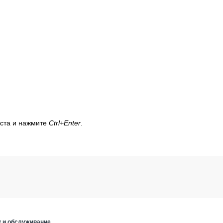
кста и нажмите
Ctrl+Enter
.
к и обслуживание