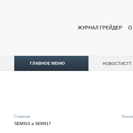
ЖУРНАЛ ГРЕЙДЕР
О
ГЛАВНОЕ МЕНЮ
НОВОСТИ
CTT
ТОПЛИВНЫЙ КРИЗИС
НОВОСТИ
CTT EXPO 2026
CTT EXPO 2025
КАК ПРОДЛИТЬ ЖИЗНЬ СПЕЦТЕХНИКЕ?
Главная
Рыно
АНАЛИТИКА
SEM915 и SEM917
ОБЗОР РЫНКА