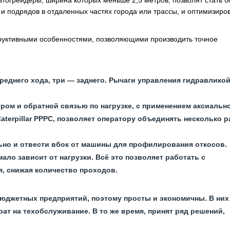
тогрейдеры, ширина которых меньше 2,5 метров, позволят стать 
 подрядов в отдаленных частях города или трассы, и оптимизиро
руктивными особенностями, позволяющими производить точное
реднего хода, три — заднего. Рычаги управления гидравлико
ром и обратной связью по нагрузке, с применением аксиальн
terpillar PPPC, позволяет оператору объединять несколько р
ьно и отвести вбок от машины для профилирования откосов.
ло зависит от нагрузки. Всё это позволяет работать с
, снижая количество проходов.
юджетных предприятий, поэтому просты и экономичны. В них
т на техобслуживание. В то же время, принят ряд решений,