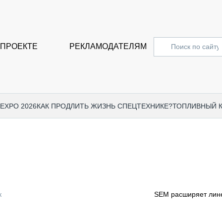
 ПРОЕКТЕ
РЕКЛАМОДАТЕЛЯМ
 EXPO 2026
КАК ПРОДЛИТЬ ЖИЗНЬ СПЕЦТЕХНИКЕ?
ТОПЛИВНЫЙ 
СПЕЦПРОЕКТЫ
СТАТЬ
EXPO CTT 2024
ДОРОЖ
EXPO CTT 2023
ГРУЗО
EXPO CTT 2022
КОММЕ
к
SEM расширяет лине
КОМТРАНС 2021
ПОДЪЁ
МЕРОПРИЯТИЯ
ПРИЦЕ