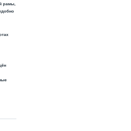
й рамы,
 удобно
отах
щён
ные