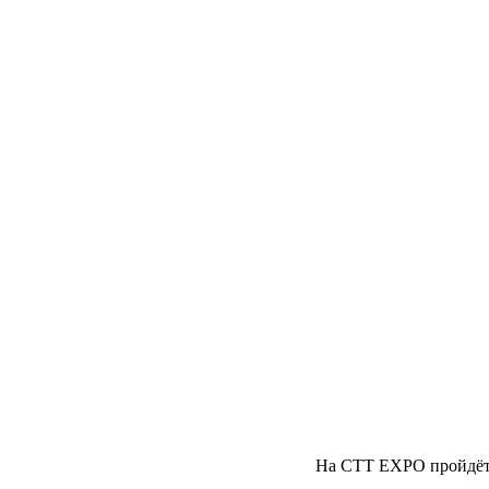
На СТТ EXPO пройдёт