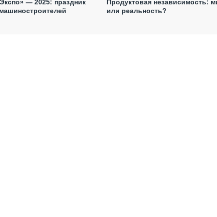
кспо» — 2025: праздник
Продуктовая независимость: 
 машиностроителей
или реальность?