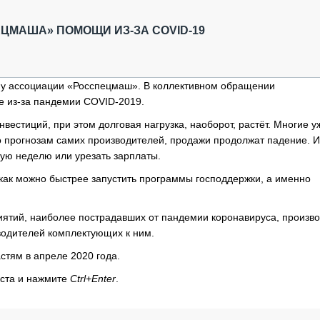
ОБЗОР ПРОШЕДШИХ МЕРОПРИЯТИЙ
КОММУ
БЛИЖАЙШИЕ МЕРОПРИЯТИЯ
ПАССА
ЦМАША» ПОМОЩИ ИЗ-ЗА COVID-19
СЕЛЬХ
ТЕХНИ
КАРЬЕ
 у ассоциации «Росспецмаш». В коллективном обращении
 из-за пандемии COVID-2019.
ЛОГИС
АВТОМ
вестиций, при этом долговая нагрузка, наоборот, растёт. Многие у
о прогнозам самих производителей, продажи продолжат падение. И
КОМПЛ
очую неделю или урезать зарплаты.
как можно быстрее запустить программы господдержки, а именно
иятий, наиболее пострадавших от пандемии коронавируса, произв
водителей комплектующих к ним.
стям в апреле 2020 года.
кста и нажмите
Ctrl+Enter
.