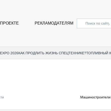
 ПРОЕКТЕ
РЕКЛАМОДАТЕЛЯМ
 EXPO 2026
КАК ПРОДЛИТЬ ЖИЗНЬ СПЕЦТЕХНИКЕ?
ТОПЛИВНЫЙ 
СПЕЦПРОЕКТЫ
СТАТЬ
EXPO CTT 2024
ДОРОЖ
EXPO CTT 2023
ГРУЗО
EXPO CTT 2022
КОММЕ
сти
Машиностроители 
КОМТРАНС 2021
ПОДЪЁ
МЕРОПРИЯТИЯ
ПРИЦЕ