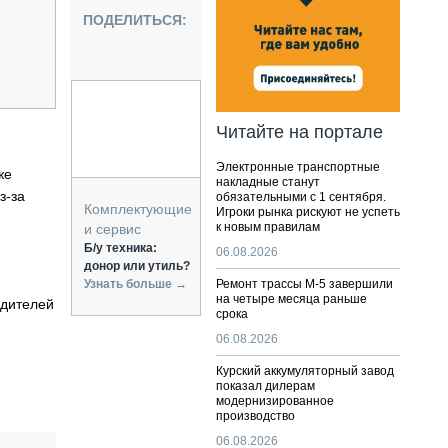
НАЛЬНАЯ ТЕХНИКА
ПОДЕЛИТЬСЯ:
ЖИРСКИЙ ТРАНСПОРТ
ОЗТЕХНИКА
КА СПЕЦИАЛЬНОГО НАЗНАЧЕНИЯ
РНАЯ ТЕХНИКА
Читайте на портале
ТИКА И СКЛАД
Электронные транспортные
АТИЗАЦИЯ И ТЕХНОЛОГИИ
же
накладные станут
з-за
обязательными с 1 сентября.
ЕКТУЮЩИЕ И СЕРВИС
Комплектующие
Игроки рынка рискуют не успеть
к новым правилам
и сервис
Б/у техника:
06.08.2026
донор или утиль?
Узнать больше →
Ремонт трассы М-5 завершили
на четыре месяца раньше
одителей
срока
06.08.2026
Курский аккумуляторный завод
показал дилерам
модернизированное
производство
06.08.2026