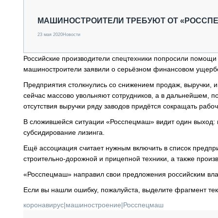
СПЕЦТЕХНИКА И ТРАНСПОРТ
ГРУЗОПЕРЕВОЗКИ
МАШИНОСТРОИТЕЛИ ТРЕБУЮТ ОТ «РОССПЕ
ФИНАНСЫ, ЛИЗИНГ, СТРАХОВАНИЕ
23 мая 2020
Новости
ТЕХНИКА КРУПНЫМ ПЛАНОМ
ИСПЫТАТЕЛИ
Российские производители спецтехники попросили помощи
ТЕХНОЛОГИИ
машиностроители заявили о серьёзном финансовом ущербе
ДОРОЖНАЯ ИНДУСТРИЯ
СЕРВИСМЕНЫ
Предприятия столкнулись со снижением продаж, выручки, ин
сейчас массово увольняют сотрудников, а в дальнейшем, п
отсутствия выручки ряду заводов придётся сокращать раб
В сложившейся ситуации «Росспецмаш» видит один выход: 
субсидирование лизинга.
Ещё ассоциация считает нужным включить в список предпр
строительно-дорожной и прицепной техники, а также произ
«Росспецмаш» направил свои предложения российским вла
Если вы нашли ошибку, пожалуйста, выделите фрагмент те
коронавирус
|
машиностроение
|
Росспецмаш