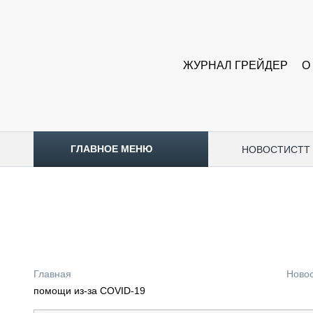
ЖУРНАЛ ГРЕЙДЕР
О
ГЛАВНОЕ МЕНЮ
НОВОСТИ
CTT
ТОПЛИВНЫЙ КРИЗИС
НОВОСТИ
CTT EXPO 2026
CTT EXPO 2025
КАК ПРОДЛИТЬ ЖИЗНЬ СПЕЦТЕХНИКЕ?
Главная
Ново
АНАЛИТИКА
помощи из-за COVID-19
ОБЗОР РЫНКА