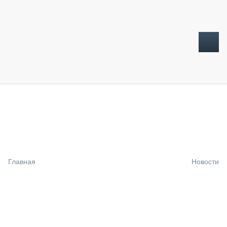
ТОПЛИВНЫЙ КРИЗИС
НОВОСТИ
CTT EXPO 2026
CTT EXPO 2025
КАК ПРОДЛИТЬ ЖИЗНЬ СПЕЦТЕХНИКЕ?
Главная
Новости
АНАЛИТИКА
ОБЗОР РЫНКА
ТЕХНИКА КРУПНЫМ ПЛАНОМ
ИСПЫТАТЕЛИ
ТЕХНОЛОГИИ
ДОРОЖНАЯ ИНДУСТРИЯ