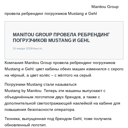
СЕРВИСМЕНЫ
Manitou Group
провела ребрендинг погрузчиков Mustang и Gehl
СПЕЦПРОЕКТЫ
МЕРОПРИЯТИЯ
СТАТЬИ ПО КАТЕГОРИЯМ ТЕХНИКИ
MANITOU GROUP ПРОВЕЛА РЕБРЕНДИНГ
О ПРОЕКТЕ
ПОГРУЗЧИКОВ MUSTANG И GEHL
24 января 2019
Новости
Компания Manitou Group провела ребрендинг погрузчиков
Mustang и Gehl: цвет кабины обеих машин изменился с серого
на чёрный, а цвет колёс – с жёлтого на серый.
Погрузчики Mustang стали называться
Mustang by Manitou. Теперь эти машины выпускают с
объединённым логотипом двух брендов, а также с
дополнительной светоотражающей наклейкой на кабине для
повышения безопасности оператора.
Техника, выпущенная под брендом Gehl, тоже получила
обновленный логотип.