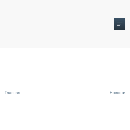
ТОПЛИВНЫЙ КРИЗИС
НОВОСТИ
CTT EXPO 2026
CTT EXPO 2025
КАК ПРОДЛИТЬ ЖИЗНЬ СПЕЦТЕХНИКЕ?
Главная
Новости
АНАЛИТИКА
ОБЗОР РЫНКА
ТЕХНИКА КРУПНЫМ ПЛАНОМ
ИСПЫТАТЕЛИ
ТЕХНОЛОГИИ
ДОРОЖНАЯ ИНДУСТРИЯ