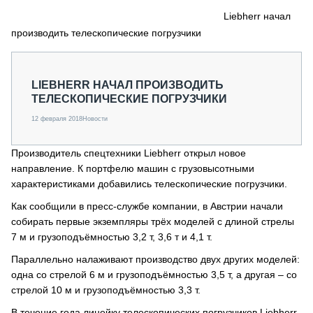
СЕРВИСМЕНЫ
Liebherr начал
производить телескопические погрузчики
СПЕЦПРОЕКТЫ
МЕРОПРИЯТИЯ
СТАТЬИ ПО КАТЕГОРИЯМ ТЕХНИКИ
LIEBHERR НАЧАЛ ПРОИЗВОДИТЬ
О ПРОЕКТЕ
ТЕЛЕСКОПИЧЕСКИЕ ПОГРУЗЧИКИ
12 февраля 2018
Новости
Производитель спецтехники Liebherr открыл новое
направление. К портфелю машин с грузовысотными
характеристиками добавились телескопические погрузчики.
Как сообщили в пресс-службе компании, в Австрии начали
собирать первые экземпляры трёх моделей с длиной стрелы
7 м и грузоподъёмностью 3,2 т, 3,6 т и 4,1 т.
Параллельно налаживают производство двух других моделей:
одна со стрелой 6 м и грузоподъёмностью 3,5 т, а другая – со
стрелой 10 м и грузоподъёмностью 3,3 т.
В течение года линейку телескопических погрузчиков Liebherr