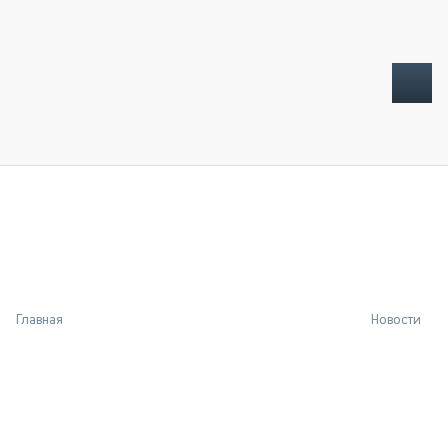
ТОПЛИВНЫЙ КРИЗИС
НОВОСТИ
CTT EXPO 2026
CTT EXPO 2025
КАК ПРОДЛИТЬ ЖИЗНЬ СПЕЦТЕХНИКЕ?
Главная
Новости
АНАЛИТИКА
ОБЗОР РЫНКА
ТЕХНИКА КРУПНЫМ ПЛАНОМ
ИСПЫТАТЕЛИ
ТЕХНОЛОГИИ
ДОРОЖНАЯ ИНДУСТРИЯ