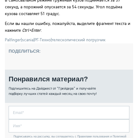
В самосвальном режиме гружёный кузов поднимается за 57
секунд, а порожний опускается за 54 секунды. Угол подъёма
кузова составляет 51 градус.
Если вы нашли ошибку, пожалуйста, выделите фрагмент текста и
нажмите
Ctrl+Enter
.
Palfinger
|
scania
|
РГ-Техно
|
телескопический погрузчик
ПОДЕЛИТЬСЯ:
Понравился материал?
Подпишитесь на Дайджест от “Грейдера” и получайте
подборку лучших статей каждый месяц на свою почту!
Подписываясь на рассылку, вы соглашаетесь с Правилами пользования и Политикой