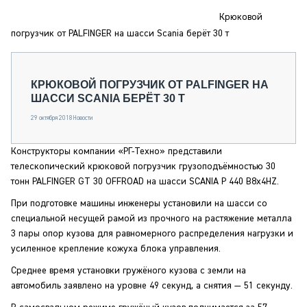
СЕРВИСМЕНЫ
Крюковой
СПЕЦПРОЕКТЫ
погрузчик от PALFINGER на шасси Scania берёт 30 т
МЕРОПРИЯТИЯ
СТАТЬИ ПО КАТЕГОРИЯМ ТЕХНИКИ
КРЮКОВОЙ ПОГРУЗЧИК ОТ PALFINGER НА
О ПРОЕКТЕ
ШАССИ SCANIA БЕРЁТ 30 Т
29 октября 2018
Новости
Конструкторы компании «РГ-Техно» представили
телескопический крюковой погрузчик грузоподъёмностью 30
тонн PALFINGER GT 30 OFFROAD на шасси SCANIA P 440 B8x4HZ.
При подготовке машины инженеры установили на шасси со
специальной несущей рамой из прочного на растяжение металла
3 пары опор кузова для равномерного распределения нагрузки и
усиленное крепление кожуха блока управления.
Среднее время установки гружёного кузова с земли на
автомобиль заявлено на уровне 49 секунд, а снятия — 51 секунду.