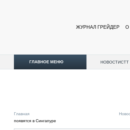
ЖУРНАЛ ГРЕЙДЕР
О
ГЛАВНОЕ МЕНЮ
НОВОСТИ
CTT
ТОПЛИВНЫЙ КРИЗИС
НОВОСТИ
CTT EXPO 2026
CTT EXPO 2025
КАК ПРОДЛИТЬ ЖИЗНЬ СПЕЦТЕХНИКЕ?
Главная
Ново
АНАЛИТИКА
появятся в Сингапуре
ОБЗОР РЫНКА