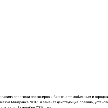
е правила перевозки пассажиров и багажа автомобильным и городск
иказом Минтранса №161 и заменят действующие правила, устано
читан до 1 сентября 2032 года.