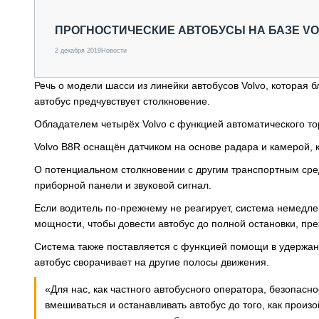
СПЕЦТЕХНИКА И ТРАНСПОРТ
ГРУЗОПЕРЕВОЗКИ
ПРОГНОСТИЧЕСКИЕ АВТОБУСЫ НА БАЗЕ VO
ФИНАНСЫ, ЛИЗИНГ, СТРАХОВАНИЕ
2 декабря 2019
Новости
ТЕХНИКА КРУПНЫМ ПЛАНОМ
ИСПЫТАТЕЛИ
Речь о модели шасси из линейки автобусов Volvo, которая
ТЕХНОЛОГИИ
автобус предчувствует столкновение.
ДОРОЖНАЯ ИНДУСТРИЯ
СЕРВИСМЕНЫ
Обладателем четырёх Volvo с функцией автоматического то
Volvo B8R оснащён датчиком на основе радара и камерой, ко
О потенциальном столкновении с другим транспортным сре
приборной панели и звуковой сигнал.
Если водитель по-прежнему не реагирует, система немедл
мощности, чтобы довести автобус до полной остановки, пр
Система также поставляется с функцией помощи в удержан
автобус сворачивает на другие полосы движения.
«Для нас, как частного автобусного оператора, безопас
вмешиваться и останавливать автобус до того, как прои