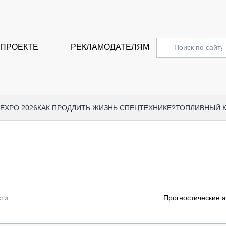
 ПРОЕКТЕ
РЕКЛАМОДАТЕЛЯМ
 EXPO 2026
КАК ПРОДЛИТЬ ЖИЗНЬ СПЕЦТЕХНИКЕ?
ТОПЛИВНЫЙ 
СПЕЦПРОЕКТЫ
СТАТЬ
EXPO CTT 2024
ДОРОЖ
EXPO CTT 2023
ГРУЗО
EXPO CTT 2022
КОММЕ
сти
Прогностические а
КОМТРАНС 2021
ПОДЪЁ
МЕРОПРИЯТИЯ
ПРИЦЕ