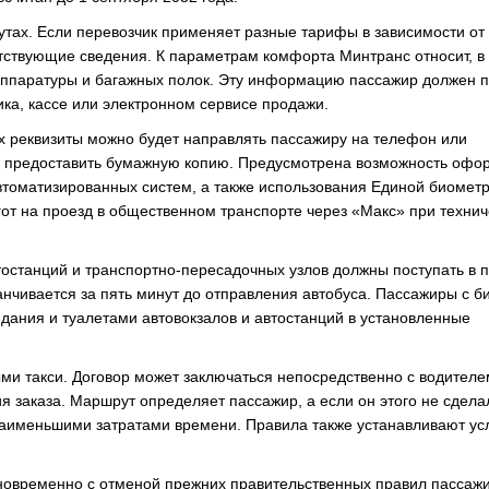
тах. Если перевозчик применяет разные тарифы в зависимости от
етствующие сведения. К параметрам комфорта Минтранс относит, в
оаппаратуры и багажных полок. Эту информацию пассажир должен 
ика, кассе или электронном сервисе продажи.
 реквизиты можно будет направлять пассажиру на телефон или
ен предоставить бумажную копию. Предусмотрена возможность оф
втоматизированных систем, а также использования Единой биомет
от на проезд в общественном транспорте через «Макс» при технич
тостанций и транспортно-пересадочных узлов должны поступать в 
анчивается за пять минут до отправления автобуса. Пассажиры с б
дания и туалетами автовокзалов и автостанций в установленные
ми такси. Договор может заключаться непосредственно с водителе
 заказа. Маршрут определяет пассажир, а если он этого не сдела
наименьшими затратами времени. Правила также устанавливают ус
дновременно с отменой прежних правительственных правил пассаж