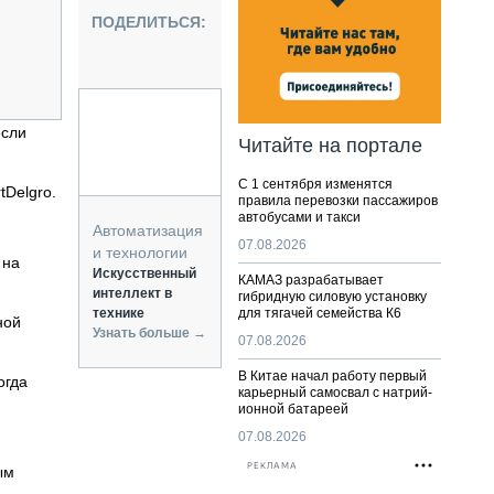
НАЛЬНАЯ ТЕХНИКА
ПОДЕЛИТЬСЯ:
ЖИРСКИЙ ТРАНСПОРТ
ОЗТЕХНИКА
КА СПЕЦИАЛЬНОГО НАЗНАЧЕНИЯ
РНАЯ ТЕХНИКА
если
Читайте на портале
ТИКА И СКЛАД
С 1 сентября изменятся
АТИЗАЦИЯ И ТЕХНОЛОГИИ
tDelgro.
правила перевозки пассажиров
автобусами и такси
ЕКТУЮЩИЕ И СЕРВИС
Автоматизация
07.08.2026
и технологии
 на
Искусственный
КАМАЗ разрабатывает
интеллект в
гибридную силовую установку
технике
для тягачей семейства К6
ной
Узнать больше →
07.08.2026
В Китае начал работу первый
огда
карьерный самосвал с натрий-
ионной батареей
07.08.2026
РЕКЛАМА
ым