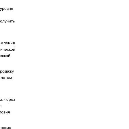
 уровня
получить
ормления
рической
еской
продажу
илетом
м, через
л,
ловия
ирских