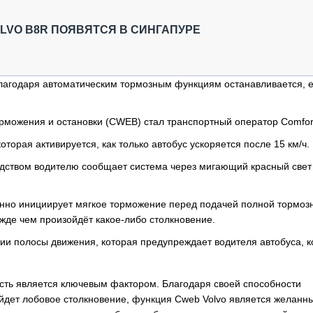
ОБЗОР ПРОШЕДШИХ МЕРОПРИЯТИЙ
КОММУ
БЛИЖАЙШИЕ МЕРОПРИЯТИЯ
ПАССА
LVO B8R ПОЯВЯТСЯ В СИНГАПУРЕ
СЕЛЬХ
ТЕХНИ
КАРЬЕ
 благодаря автоматическим тормозным функциям останавливается, 
ЛОГИС
АВТОМ
рможения и остановки (CWEB) стал транспортный оператор Comfor
КОМПЛ
торая активируется, как только автобус ускоряется после 15 км/ч.
дством водителю сообщает система через мигающий красный свет
енно инициирует мягкое торможение перед подачей полной тормоз
ежде чем произойдёт какое-либо столкновение.
ии полосы движения, которая предупреждает водителя автобуса, к
ность является ключевым фактором. Благодаря своей способности
зойдет лобовое столкновение, функция Cweb Volvo является желанн