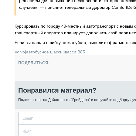
решением для повышения безопасности, которое поможет
случаев», — поясняет генеральный директор ComfortDel
Курсировать по городу 49-местный автотранспорт с новым 
транспортный оператор планирует дополнить свой парк нес
Если вы нашли ошибку, пожалуйста, выделите фрагмент те
Volvo
|
автобусное шасси
|
шасси B8R
ПОДЕЛИТЬСЯ:
Понравился материал?
Подпишитесь на Дайджест от “Грейдера” и получайте подборку луч