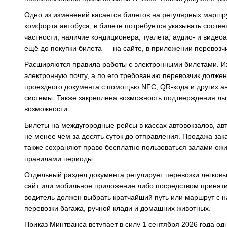
Одно из изменений касается билетов на регулярных маршру
комфорта автобуса, в билете потребуется указывать соотв
частности, наличие кондиционера, туалета, аудио- и виде
ещё до покупки билета — на сайте, в приложении перевозч
Расширяются правила работы с электронными билетами. Их
электронную почту, а по его требованию перевозчик долж
проездного документа с помощью NFC, QR-кода и других а
системы. Также закреплена возможность подтверждения льг
возможности.
Билеты на междугородные рейсы в кассах автовокзалов, ав
не менее чем за десять суток до отправления. Продажа зак
также сохраняют право бесплатно пользоваться залами ожи
правилами периоды.
Отдельный раздел документа регулирует перевозки легковы
сайт или мобильное приложение либо посредством принятия
водитель должен выбрать кратчайший путь или маршрут с 
перевозки багажа, ручной клади и домашних животных.
Приказ Минтранса вступает в силу 1 сентября 2026 года о