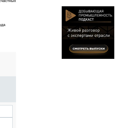
счастных
ода