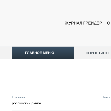
ЖУРНАЛ ГРЕЙДЕР
О
ГЛАВНОЕ МЕНЮ
НОВОСТИ
CTT
ТОПЛИВНЫЙ КРИЗИС
НОВОСТИ
CTT EXPO 2026
CTT EXPO 2025
КАК ПРОДЛИТЬ ЖИЗНЬ СПЕЦТЕХНИКЕ?
Главная
Ново
АНАЛИТИКА
российский рынок
ОБЗОР РЫНКА