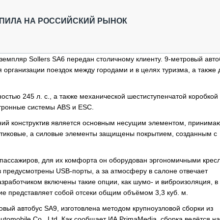
ОБЗОР ПРОШЕДШИХ МЕРОПРИЯТИЙ
КОММУ
БЛИЖАЙШИЕ МЕРОПРИЯТИЯ
ПАССА
УПИЛА НА РОССИЙСКИЙ РЫНОК
СЕЛЬХ
ТЕХНИ
КАРЬЕ
мпляр Sollers SA6 передан столичному клиенту. 9-метровый авт
 организации поездок между городами и в целях туризма, а также 
ЛОГИС
АВТОМ
остью 245 л. с., а также механической шестиступенчатой коробкой
КОМПЛ
тронные системы ABS и ESC.
ешний конструктив является основным несущим элементом, приним
стиковые, а силовые элементы защищены покрытием, созданным с
 пассажиров, для их комфорта он оборудован эргономичными крес
в предусмотрены USB-порты, а за атмосферу в салоне отвечает
зработчиком включены такие опции, как шумо- и виброизоляция, в
е представляет собой отсеки общим объёмом 3,3 куб. м.
овый автобус SА9, изготовлена методом крупноузловой сборки из
tomobile Co., Ltd. Как сообщает ИА PrimaMedia, сборка ведётся на