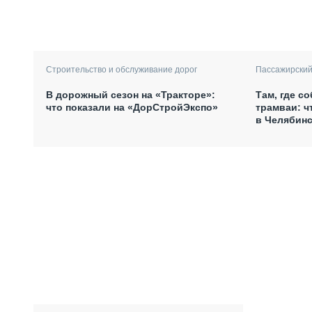
Строительство и обслуживание дорог
Пассажирский
В дорожный сезон на «Тракторе»:
Там, где с
что показали на «ДорСтройЭкспо»
трамваи: ч
в Челябинс