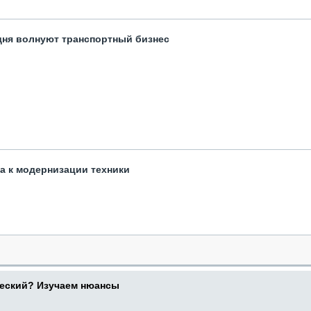
одня волнуют транспортный бизнес
та к модернизации техники
ческий? Изучаем нюансы