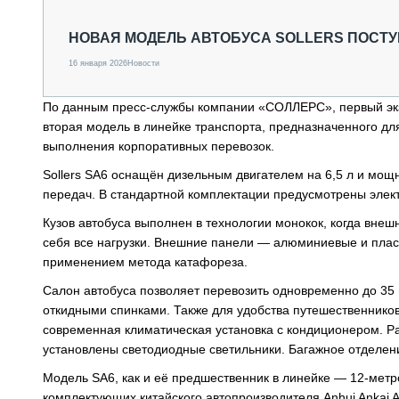
СПЕЦТЕХНИКА И ТРАНСПОРТ
ГРУЗОПЕРЕВОЗКИ
НОВАЯ МОДЕЛЬ АВТОБУСА SOLLERS ПОСТ
ФИНАНСЫ, ЛИЗИНГ, СТРАХОВАНИЕ
16 января 2026
Новости
ТЕХНИКА КРУПНЫМ ПЛАНОМ
ИСПЫТАТЕЛИ
По данным пресс-службы компании «СОЛЛЕРС», первый экзе
ТЕХНОЛОГИИ
вторая модель в линейке транспорта, предназначенного для
ДОРОЖНАЯ ИНДУСТРИЯ
выполнения корпоративных перевозок.
СЕРВИСМЕНЫ
Sollers SA6 оснащён дизельным двигателем на 6,5 л и мощн
передач. В стандартной комплектации предусмотрены элек
Кузов автобуса выполнен в технологии монокок, когда вн
себя все нагрузки. Внешние панели — алюминиевые и пла
применением метода катафореза.
Салон автобуса позволяет перевозить одновременно до 35
откидными спинками. Также для удобства путешественнико
современная климатическая установка с кондиционером. Ра
установлены светодиодные светильники. Багажное отделени
Модель SA6, как и её предшественник в линейке — 12-метр
комплектующих китайского автопроизводителя Anhui Ankai Au