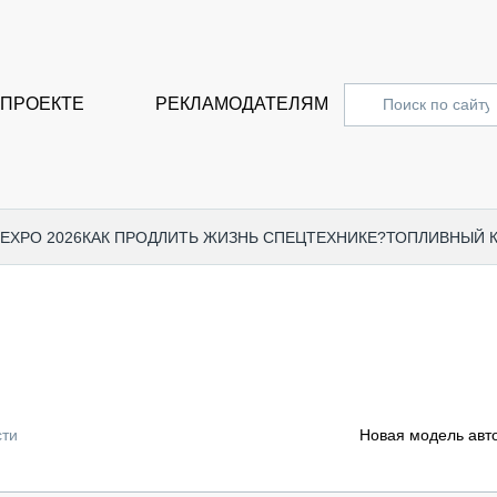
 ПРОЕКТЕ
РЕКЛАМОДАТЕЛЯМ
 EXPO 2026
КАК ПРОДЛИТЬ ЖИЗНЬ СПЕЦТЕХНИКЕ?
ТОПЛИВНЫЙ 
СПЕЦПРОЕКТЫ
СТАТЬ
EXPO CTT 2024
ДОРОЖ
EXPO CTT 2023
ГРУЗО
EXPO CTT 2022
КОММЕ
сти
Новая модель авто
КОМТРАНС 2021
ПОДЪЁ
МЕРОПРИЯТИЯ
ПРИЦЕ