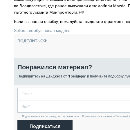
во Владивостоке, где ранее выпускали автомобили Mazda. 
льготного лизинга Минпромторга РФ.
Если вы нашли ошибку, пожалуйста, выделите фрагмент те
Sollers
|
автобус
|
новая модель
ПОДЕЛИТЬСЯ:
Понравился материал?
Подпишитесь на Дайджест от “Грейдера” и получайте подборку луч
Подписываясь на рассылку, вы соглашаетесь с Правилами пользования и Политикой 
Подписаться