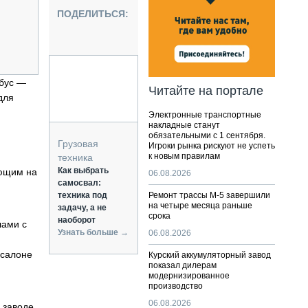
НАЛЬНАЯ ТЕХНИКА
ПОДЕЛИТЬСЯ:
ЖИРСКИЙ ТРАНСПОРТ
ОЗТЕХНИКА
КА СПЕЦИАЛЬНОГО НАЗНАЧЕНИЯ
РНАЯ ТЕХНИКА
обус —
Читайте на портале
для
ТИКА И СКЛАД
Электронные транспортные
АТИЗАЦИЯ И ТЕХНОЛОГИИ
накладные станут
обязательными с 1 сентября.
ЕКТУЮЩИЕ И СЕРВИС
Грузовая
Игроки рынка рискуют не успеть
к новым правилам
техника
Как выбрать
ающим на
06.08.2026
самосвал:
техника под
Ремонт трассы М-5 завершили
на четыре месяца раньше
задачу, а не
срока
наоборот
лами с
Узнать больше →
06.08.2026
 салоне
Курский аккумуляторный завод
показал дилерам
модернизированное
производство
06.08.2026
 заводе