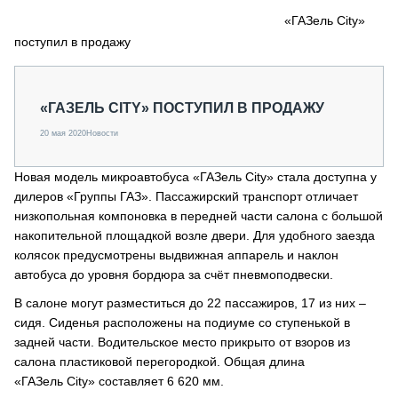
СЕРВИСМЕНЫ
«ГАЗель City»
поступил в продажу
СПЕЦПРОЕКТЫ
МЕРОПРИЯТИЯ
СТАТЬИ ПО КАТЕГОРИЯМ ТЕХНИКИ
«ГАЗЕЛЬ CITY» ПОСТУПИЛ В ПРОДАЖУ
О ПРОЕКТЕ
20 мая 2020
Новости
Новая модель микроавтобуса «ГАЗель City» стала доступна у
дилеров «Группы ГАЗ». Пассажирский транспорт отличает
низкопольная компоновка в передней части салона с большой
накопительной площадкой возле двери. Для удобного заезда
колясок предусмотрены выдвижная аппарель и наклон
автобуса до уровня бордюра за счёт пневмоподвески.
В салоне могут разместиться до 22 пассажиров, 17 из них –
сидя. Сиденья расположены на подиуме со ступенькой в
задней части. Водительское место прикрыто от взоров из
салона пластиковой перегородкой. Общая длина
«ГАЗель City» составляет 6 620 мм.