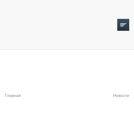
ТОПЛИВНЫЙ КРИЗИС
НОВОСТИ
CTT EXPO 2026
CTT EXPO 2025
КАК ПРОДЛИТЬ ЖИЗНЬ СПЕЦТЕХНИКЕ?
Главная
Новости
АНАЛИТИКА
ОБЗОР РЫНКА
ТЕХНИКА КРУПНЫМ ПЛАНОМ
ИСПЫТАТЕЛИ
ТЕХНОЛОГИИ
ДОРОЖНАЯ ИНДУСТРИЯ