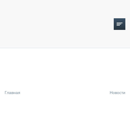
ТОПЛИВНЫЙ КРИЗИС
НОВОСТИ
CTT EXPO 2026
CTT EXPO 2025
КАК ПРОДЛИТЬ ЖИЗНЬ СПЕЦТЕХНИКЕ?
Главная
Новости
АНАЛИТИКА
ОБЗОР РЫНКА
ТЕХНИКА КРУПНЫМ ПЛАНОМ
ИСПЫТАТЕЛИ
ТЕХНОЛОГИИ
ДОРОЖНАЯ ИНДУСТРИЯ