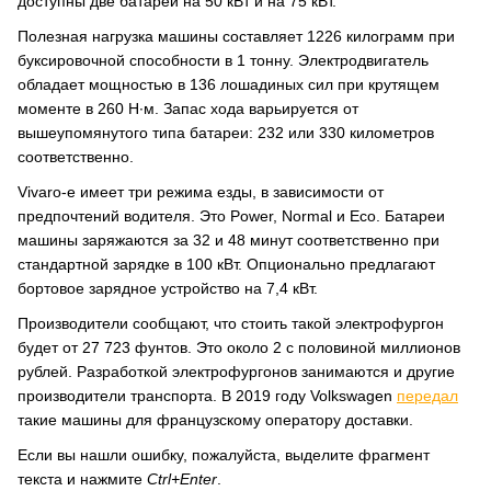
доступны две батареи на 50 кВт и на 75 кВт.
Полезная нагрузка машины составляет 1226 килограмм при
буксировочной способности в 1 тонну. Электродвигатель
обладает мощностью в 136 лошадиных сил при крутящем
моменте в 260 Н∙м. Запас хода варьируется от
вышеупомянутого типа батареи: 232 или 330 километров
соответственно.
Vivaro-e имеет три режима езды, в зависимости от
предпочтений водителя. Это Power, Normal и Eco. Батареи
машины заряжаются за 32 и 48 минут соответственно при
стандартной зарядке в 100 кВт. Опционально предлагают
бортовое зарядное устройство на 7,4 кВт.
Производители сообщают, что стоить такой электрофургон
будет от 27 723 фунтов. Это около 2 с половиной миллионов
рублей. Разработкой электрофургонов занимаются и другие
производители транспорта. В 2019 году Volkswagen
передал
такие машины для французскому оператору доставки.
Если вы нашли ошибку, пожалуйста, выделите фрагмент
текста и нажмите
Ctrl+Enter
.