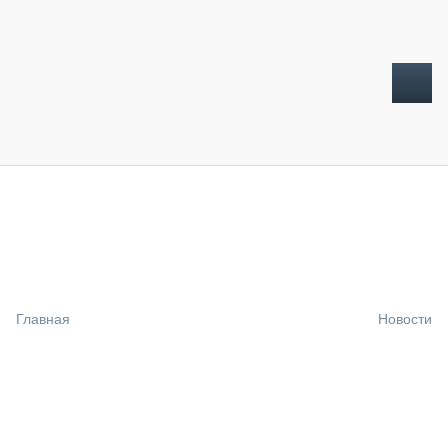
ТОПЛИВНЫЙ КРИЗИС
НОВОСТИ
CTT EXPO 2026
CTT EXPO 2025
КАК ПРОДЛИТЬ ЖИЗНЬ СПЕЦТЕХНИКЕ?
Главная
Новости
АНАЛИТИКА
ОБЗОР РЫНКА
ТЕХНИКА КРУПНЫМ ПЛАНОМ
ИСПЫТАТЕЛИ
ТЕХНОЛОГИИ
ДОРОЖНАЯ ИНДУСТРИЯ