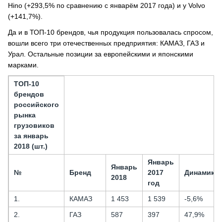
Hino (+293,5% по сравнению с январём 2017 года) и у Volvo
(+141,7%).
Да и в ТОП-10 брендов, чья продукция пользовалась спросом,
вошли всего три отечественных предприятия: КАМАЗ, ГАЗ и
Урал. Остальные позиции за европейскими и японскими
марками.
ТОП-10
брендов
российского
рынка
грузовиков
за январь
2018 (шт.)
Январь
Январь
№
Бренд
2017
Динамика
2018
год
1.
КАМАЗ
1 453
1 539
-5,6%
2.
ГАЗ
587
397
47,9%