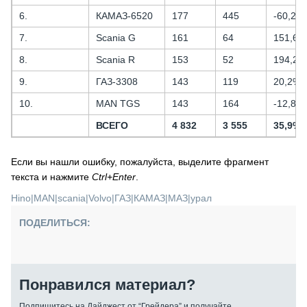
6.
КАМАЗ-6520
177
445
-60,2%
7.
Scania G
161
64
151,6%
8.
Scania R
153
52
194,2%
9.
ГАЗ-3308
143
119
20,2%
10.
MAN TGS
143
164
-12,8%
ВСЕГО
4 832
3 555
35,9%
Если вы нашли ошибку, пожалуйста, выделите фрагмент
текста и нажмите
Ctrl+Enter
.
Hino
|
MAN
|
scania
|
Volvo
|
ГАЗ
|
КАМАЗ
|
МАЗ
|
урал
ПОДЕЛИТЬСЯ:
Понравился материал?
Подпишитесь на Дайджест от “Грейдера” и получайте