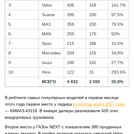
3.
Volvo
406
168
141,7%
4.
Scania
395
200
97,5%
5.
МАЗ
359
200
79,5%
6.
MAN
255
170
50%
7.
Урал
215
186
15,6%
8.
Mercedes
209
155
34,8%
9.
Isuzu
180
141
27,7%
10.
Hino
122
31
293,5%
ВСЕГО
4 832
3 555
35,9%
В рейтинге самых популярных моделей в первом месяце
этого года первое место у лидера
по итогам всего 2017 года
— КАМАЗ-43118. В январе дилеры реализовали 426 этих
внедорожных грузовиков.
Второе место у ГАЗон NEXT с показателем 380 проданных
единиц техники. В тройке лидеров оказался шведский Volvo