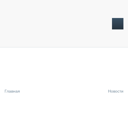
ТОПЛИВНЫЙ КРИЗИС
НОВОСТИ
CTT EXPO 2026
CTT EXPO 2025
КАК ПРОДЛИТЬ ЖИЗНЬ СПЕЦТЕХНИКЕ?
Главная
Новости
АНАЛИТИКА
ОБЗОР РЫНКА
ТЕХНИКА КРУПНЫМ ПЛАНОМ
ИСПЫТАТЕЛИ
ТЕХНОЛОГИИ
ДОРОЖНАЯ ИНДУСТРИЯ