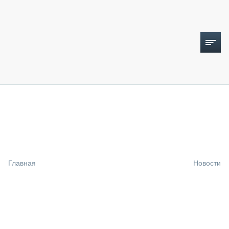
ТОПЛИВНЫЙ КРИЗИС
НОВОСТИ
CTT EXPO 2026
CTT EXPO 2025
КАК ПРОДЛИТЬ ЖИЗНЬ СПЕЦТЕХНИКЕ?
Главная
Новости
АНАЛИТИКА
ОБЗОР РЫНКА
ТЕХНИКА КРУПНЫМ ПЛАНОМ
ИСПЫТАТЕЛИ
ТЕХНОЛОГИИ
ДОРОЖНАЯ ИНДУСТРИЯ