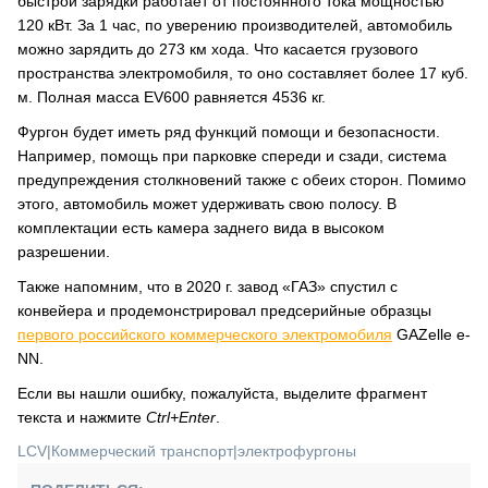
быстрой зарядки работает от постоянного тока мощностью
120 кВт. За 1 час, по уверению производителей, автомобиль
можно зарядить до 273 км хода. Что касается грузового
пространства электромобиля, то оно составляет более 17 куб.
м. Полная масса EV600 равняется 4536 кг.
Фургон будет иметь ряд функций помощи и безопасности.
Например, помощь при парковке спереди и сзади, система
предупреждения столкновений также с обеих сторон. Помимо
этого, автомобиль может удерживать свою полосу. В
комплектации есть камера заднего вида в высоком
разрешении.
Также напомним, что в 2020 г. завод «ГАЗ» спустил с
конвейера и продемонстрировал предсерийные образцы
первого российского коммерческого электромобиля
GAZelle e-
NN.
Если вы нашли ошибку, пожалуйста, выделите фрагмент
текста и нажмите
Ctrl+Enter
.
LCV
|
Коммерческий транспорт
|
электрофургоны