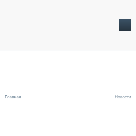
ТОПЛИВНЫЙ КРИЗИС
НОВОСТИ
CTT EXPO 2026
CTT EXPO 2025
КАК ПРОДЛИТЬ ЖИЗНЬ СПЕЦТЕХНИКЕ?
Главная
Новости
АНАЛИТИКА
ОБЗОР РЫНКА
ТЕХНИКА КРУПНЫМ ПЛАНОМ
ИСПЫТАТЕЛИ
ТЕХНОЛОГИИ
ДОРОЖНАЯ ИНДУСТРИЯ