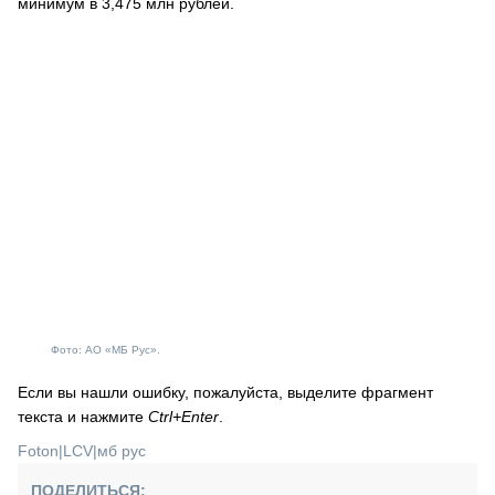
минимум в 3,475 млн рублей.
Фото: АО «МБ Рус».
Если вы нашли ошибку, пожалуйста, выделите фрагмент
текста и нажмите
Ctrl+Enter
.
Foton
|
LCV
|
мб рус
ПОДЕЛИТЬСЯ: