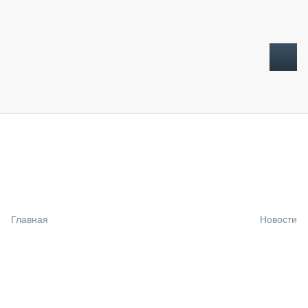
ТОПЛИВНЫЙ КРИЗИС
НОВОСТИ
CTT EXPO 2026
CTT EXPO 2025
КАК ПРОДЛИТЬ ЖИЗНЬ СПЕЦТЕХНИКЕ?
Главная
Новости
АНАЛИТИКА
ОБЗОР РЫНКА
ТЕХНИКА КРУПНЫМ ПЛАНОМ
ИСПЫТАТЕЛИ
ТЕХНОЛОГИИ
ДОРОЖНАЯ ИНДУСТРИЯ