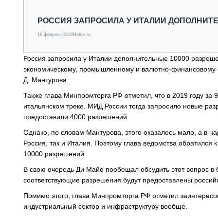
СПЕЦТЕХНИКА И ТРАНСПОРТ
ГРУЗОПЕРЕВОЗКИ
РОССИЯ ЗАПРОСИЛА У ИТАЛИИ ДОПОЛНИТЕ
ФИНАНСЫ, ЛИЗИНГ, СТРАХОВАНИЕ
18 февраля 2020
Новости
ТЕХНИКА КРУПНЫМ ПЛАНОМ
ИСПЫТАТЕЛИ
Россия запросила у Италии дополнительные 10000 разрешен
ТЕХНОЛОГИИ
экономическому, промышленному и валютно-финансовому с
ДОРОЖНАЯ ИНДУСТРИЯ
Д. Мантурова.
СЕРВИСМЕНЫ
Также глава Минпромторга РФ отметил, что в 2019 году за 
итальянском треке. МИД России тогда запросило новые раз
предоставили 4000 разрешений.
Однако, по словам Мантурова, этого оказалось мало, а в 
Россия, так и Италия. Поэтому глава ведомства обратился 
10000 разрешений.
В свою очередь Ди Майо пообещал обсудить этот вопрос в 
соответствующие разрешения будут предоставлены российс
Помимо этого, глава Минпромторга РФ отметил заинтересо
индустриальный сектор и инфраструктуру вообще.