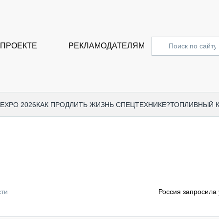
 ПРОЕКТЕ
РЕКЛАМОДАТЕЛЯМ
 EXPO 2026
КАК ПРОДЛИТЬ ЖИЗНЬ СПЕЦТЕХНИКЕ?
ТОПЛИВНЫЙ 
СПЕЦПРОЕКТЫ
СТАТЬ
EXPO CTT 2024
ДОРОЖ
EXPO CTT 2023
ГРУЗО
EXPO CTT 2022
КОММЕ
сти
Россия запросила
КОМТРАНС 2021
ПОДЪЁ
МЕРОПРИЯТИЯ
ПРИЦЕ