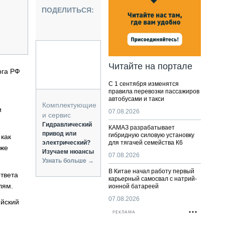
НАЛЬНАЯ ТЕХНИКА
ПОДЕЛИТЬСЯ:
ЖИРСКИЙ ТРАНСПОРТ
ОЗТЕХНИКА
КА СПЕЦИАЛЬНОГО НАЗНАЧЕНИЯ
РНАЯ ТЕХНИКА
Читайте на портале
рга РФ
ТИКА И СКЛАД
С 1 сентября изменятся
АТИЗАЦИЯ И ТЕХНОЛОГИИ
правила перевозки пассажиров
автобусами и такси
ЕКТУЮЩИЕ И СЕРВИС
Комплектующие
и
07.08.2026
и сервис
Гидравлический
КАМАЗ разрабатывает
привод или
гибридную силовую установку
 как
электрический?
для тягачей семейства К6
уже
Изучаем нюансы
07.08.2026
Узнать больше →
В Китае начал работу первый
ответа
карьерный самосвал с натрий-
лям.
ионной батареей
07.08.2026
ийский
РЕКЛАМА