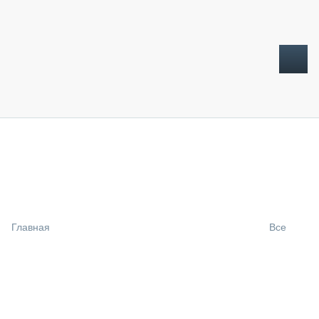
ТОПЛИВНЫЙ КРИЗИС
НОВОСТИ
CTT EXPO 2026
CTT EXPO 2025
КАК ПРОДЛИТЬ ЖИЗНЬ СПЕЦТЕХНИКЕ?
Главная
Все
АНАЛИТИКА
ОБЗОР РЫНКА
ТЕХНИКА КРУПНЫМ ПЛАНОМ
ИСПЫТАТЕЛИ
ТЕХНОЛОГИИ
ДОРОЖНАЯ ИНДУСТРИЯ