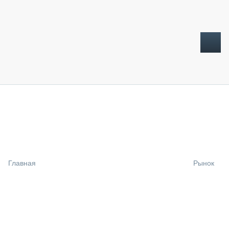
ТОПЛИВНЫЙ КРИЗИС
НОВОСТИ
CTT EXPO 2026
CTT EXPO 2025
КАК ПРОДЛИТЬ ЖИЗНЬ СПЕЦТЕХНИКЕ?
Главная
Рынок
АНАЛИТИКА
ОБЗОР РЫНКА
ТЕХНИКА КРУПНЫМ ПЛАНОМ
ИСПЫТАТЕЛИ
ТЕХНОЛОГИИ
ДОРОЖНАЯ ИНДУСТРИЯ