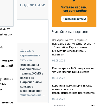
НАЛЬНАЯ ТЕХНИКА
ПОДЕЛИТЬСЯ:
ЖИРСКИЙ ТРАНСПОРТ
ЗТЕХНИКА
А СПЕЦИАЛЬНОГО НАЗНАЧЕНИЯ
НАЯ ТЕХНИКА
рамках
Читайте на портале
ей части
ИКА И СКЛАД
Электронные транспортные
ТИЗАЦИЯ И ТЕХНОЛОГИИ
накладные станут обязательными
ой
с 1 сентября. Игроки рынка
КТУЮЩИЕ И СЕРВИС
Дорожно-
рискуют не успеть к новым
правилам
строительная
техника
о четырёх
06.08.2026
«А8 Машины
Западной
Ремонт трассы М-5 завершили на
России 2026»:
четыре месяца раньше срока
техника XCMG в
работе на
06.08.2026
участков
Национальном
тным
Курский аккумуляторный завод
конкурсе
их
показал дилерам
механизаторов
модернизированное производство
Узнать больше →
06.08.2026
элементов
РЕКЛАМА