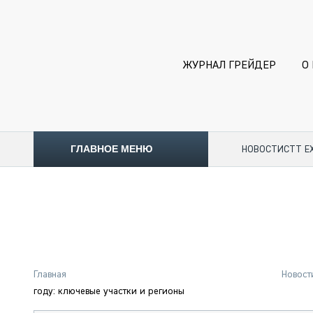
ЖУРНАЛ ГРЕЙДЕР
О
ГЛАВНОЕ МЕНЮ
НОВОСТИ
CTT E
ТОПЛИВНЫЙ КРИЗИС
НОВОСТИ
CTT EXPO 2026
CTT EXPO 2025
КАК ПРОДЛИТЬ ЖИЗНЬ СПЕЦТЕХНИКЕ?
Главная
Новост
АНАЛИТИКА
году: ключевые участки и регионы
ОБЗОР РЫНКА