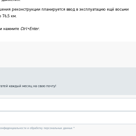
шения реконструкции планируется ввод в эксплуатацию ещё восьми
76,5 км.
 и нажмите
Ctrl+Enter
.
татей каждый месяц на свою почту!
конфиденциальности и обработку персональных данных *