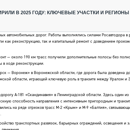
ОБЗОР ПРОШЕДШИХ МЕРОПРИЯТИЙ
КОММУ
БЛИЖАЙШИЕ МЕРОПРИЯТИЯ
ПАССА
РИЛИ В 2025 ГОДУ: КЛЮЧЕВЫЕ УЧАСТКИ И РЕГИОНЫ
СЕЛЬХО
ТЕХНИК
КАРЬЕР
ных автомобильных дорог. Работы выполнялись силами Росавтодора в 
и как реконструкцию, так и капитальный ремонт с доведением проезж
ЛОГИСТ
АВТОМА
нт — около 190 км трасс получили дополнительные полосы без полн
КОМПЛЕ
ы в ходе реконструкции.
урск — Воронеж» в Воронежской области, где дорога была доведена д
Омской области, играющей ключевую роль в транзите между Уралом и 
дорогу А-181 «Скандинавия» в Ленинградской области. Здесь один из 
ускную способность направления с интенсивным пригородным и транзи
ились на ряде отрезков трасс М-2 «Крым» и М-9 «Балтия», связывающ
.
ройство транспортных развязок, барьерных ограждений, освещения и 
 движения.