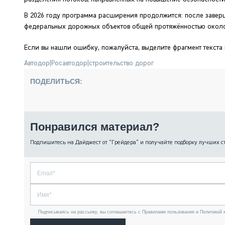
В 2026 году программа расширения продолжится: после завер
федеральных дорожных объектов общей протяжённостью около 
Если вы нашли ошибку, пожалуйста, выделите фрагмент текста
Автодор
|
Росавтодор
|
строительство дорог
ПОДЕЛИТЬСЯ:
Понравился материал?
Подпишитесь на Дайджест от “Грейдера” и получайте подборку лучших с
Подписываясь на рассылку, вы соглашаетесь с Правилами пользования и Политикой 