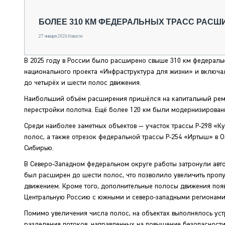
СПЕЦТЕХНИКА И ТРАНСПОРТ
ГРУЗОПЕРЕВОЗКИ
БОЛЕЕ 310 КМ ФЕДЕРАЛЬНЫХ ТРАСС РАСШИ
ФИНАНСЫ, ЛИЗИНГ, СТРАХОВАНИЕ
27 января 2026
Новости
ТЕХНИКА КРУПНЫМ ПЛАНОМ
ИСПЫТАТЕЛИ
В 2025 году в России было расширено свыше 310 км федераль
ТЕХНОЛОГИИ
национального проекта «Инфраструктура для жизни» и включал
ДОРОЖНАЯ ИНДУСТРИЯ
до четырёх и шести полос движения.
СЕРВИСМЕНЫ
Наибольший объём расширения пришёлся на капитальный ремо
перестройки полотна. Ещё более 120 км были модернизирован
Среди наиболее заметных объектов — участок трассы Р-298 «К
полос, а также отрезок федеральной трассы Р-254 «Иртыш» в 
Сибирью.
В Северо-Западном федеральном округе работы затронули авто
был расширен до шести полос, что позволило увеличить проп
движением. Кроме того, дополнительные полосы движения появ
Центральную Россию с южными и северо-западными регионами
Помимо увеличения числа полос, на объектах выполнялось уст
разделения потоков, направленных на повышение безопасности