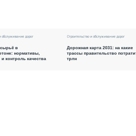
и обслуживание дорог
Строительство и обслуживание дорог
 сырьё в
Дорожная карта 2031: на какие
етоне: нормативы,
трассы правительство потратит
 и контроль качества
трлн