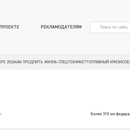
 ПРОЕКТЕ
РЕКЛАМОДАТЕЛЯМ
XPO 2026
КАК ПРОДЛИТЬ ЖИЗНЬ СПЕЦТЕХНИКЕ?
ТОПЛИВНЫЙ КРИЗИС
ОБ
СПЕЦПРОЕКТЫ
СТАТЬИ
EXPO CTT 2024
ДОРОЖ
EXPO CTT 2023
ГРУЗОВ
EXPO CTT 2022
КОММЕР
и
Более 310 км федера
КОМТРАНС 2021
ПОДЪЁ
МЕРОПРИЯТИЯ
ПРИЦЕП