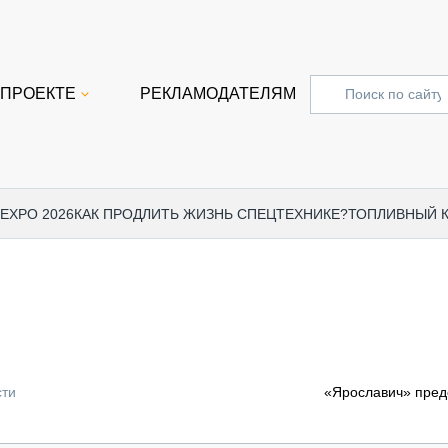
 ПРОЕКТЕ
РЕКЛАМОДАТЕЛЯМ
 EXPO 2026
КАК ПРОДЛИТЬ ЖИЗНЬ СПЕЦТЕХНИКЕ?
ТОПЛИВНЫЙ 
СПЕЦПРОЕКТЫ
СТАТЬ
EXPO CTT 2024
ДОРОЖ
EXPO CTT 2023
ГРУЗО
EXPO CTT 2022
КОММЕ
сти
«Ярославич» пред
КОМТРАНС 2021
ПОДЪЁ
МЕРОПРИЯТИЯ
ПРИЦЕ