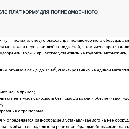
ОБЗОР ПРОШЕДШИХ МЕРОПРИЯТИЙ
КОММУ
БЛИЖАЙШИЕ МЕРОПРИЯТИЯ
ПАССА
НУЮ ПЛАТФОРМУ ДЛЯ ПОЛИВОМОЕЧНОГО
СЕЛЬХ
ТЕХНИ
КАРЬЕ
инку — полиэтиленовую ёмкость для поливомоечного оборудовани
ЛОГИС
ля монтажа и перевозки любых жидкостей, в том числе противогол
АВТОМ
удобрений, воды и др., можно установить на грузовой автомобиль, 
КОМПЛ
3
щим объёмом от 7,5 до 14 м
, смонтированных на единой металли
биля или в прицеп;
ливать её в кузов самосвала без помощи крана и обеспечивают уд
му;
ирования с тракторами.
Р» определяется разнообразием устанавливаемого на неё оборуд
ная мойка, распределители реагентов, брандспойт высокого давл