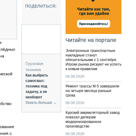
НАЛЬНАЯ ТЕХНИКА
ПОДЕЛИТЬСЯ:
ЖИРСКИЙ ТРАНСПОРТ
ОЗТЕХНИКА
КА СПЕЦИАЛЬНОГО НАЗНАЧЕНИЯ
РНАЯ ТЕХНИКА
Читайте на портале
я
ТИКА И СКЛАД
олёдных
Электронные транспортные
АТИЗАЦИЯ И ТЕХНОЛОГИИ
накладные станут
на
обязательными с 1 сентября.
ЕКТУЮЩИЕ И СЕРВИС
Грузовая
Игроки рынка рискуют не успеть
к новым правилам
техника
ческой
Как выбрать
06.08.2026
самосвал:
техника под
Ремонт трассы М-5 завершили
на четыре месяца раньше
задачу, а не
срока
наоборот
Узнать больше →
06.08.2026
обство
Курский аккумуляторный завод
показал дилерам
модернизированное
ования:
производство
ения с
06.08.2026