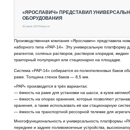
СПЕЦТЕХНИКА И ТРАНСПОРТ
ГРУЗОПЕРЕВОЗКИ
«ЯРОСЛАВИЧ» ПРЕДСТАВИЛ УНИВЕРСАЛЬ
ОБОРУДОВАНИЯ
ФИНАНСЫ, ЛИЗИНГ, СТРАХОВАНИЕ
ТЕХНИКА КРУПНЫМ ПЛАНОМ
20 июля 2017
Новости
ИСПЫТАТЕЛИ
ТЕХНОЛОГИИ
Производственная компания «Ярославич» представила нов
ДОРОЖНАЯ ИНДУСТРИЯ
наборного типа «РАР-14». Эту универсальную платформу д
СЕРВИСМЕНЫ
реагентов, соляных растворов, растворов хлоридов, жидких 
тракторный полуприцеп или стационарно на площадке.
Система «РАР-14» собирается из полиэтиленовых баков об
раме. Толщина стенок баков — 8,5 мм.
«РАР» производится в трёх вариантах:
— ёмкость на раме для установки на шасси, в кузов автомо
— ёмкость на опорах хранения, которые позволяют устанав
хранения, а также использовать её как стационарную систе
— ёмкость на транспортной рессорной тележке для агрегат
Многофункциональность и универсальность платформы «РА
переднее и заднее поливомоечные устройства, высоконапор