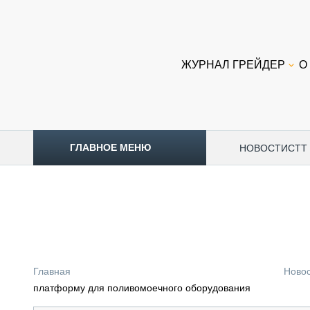
ЖУРНАЛ ГРЕЙДЕР
О
ГЛАВНОЕ МЕНЮ
НОВОСТИ
CTT
ТОПЛИВНЫЙ КРИЗИС
НОВОСТИ
CTT EXPO 2026
CTT EXPO 2025
КАК ПРОДЛИТЬ ЖИЗНЬ СПЕЦТЕХНИКЕ?
Главная
Ново
АНАЛИТИКА
платформу для поливомоечного оборудования
ОБЗОР РЫНКА