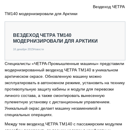
СЕРВИСМЕНЫ
Вездеход ЧЕТРА
ТМ140 модернизировали для Арктики
СПЕЦПРОЕКТЫ
МЕРОПРИЯТИЯ
СТАТЬИ ПО КАТЕГОРИЯМ ТЕХНИКИ
ВЕЗДЕХОД ЧЕТРА ТМ140
О ПРОЕКТЕ
МОДЕРНИЗИРОВАЛИ ДЛЯ АРКТИКИ
16 декабря 2015
Новости
Специалисты «ЧЕТРА-Промышленные машины» представили
модернизированный вездеход ЧЕТРА ТМ140 в уникальном
арктическом окрасе. Обновленную машину можно
эксплуатировать в автономном режиме, установить на технику
противопульную защиту кабины и модули для перевозки
личного состава, а также смонтировать вынесенную
пулеметную установку с дистанционным управлением.
Уникальный окрас делает машину незаменимой в
специальных операциях.
Между тем вездеход ЧЕТРА ТМ140 с пассажирским модулем