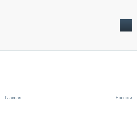
ТОПЛИВНЫЙ КРИЗИС
НОВОСТИ
CTT EXPO 2026
CTT EXPO 2025
КАК ПРОДЛИТЬ ЖИЗНЬ СПЕЦТЕХНИКЕ?
Главная
Новости
АНАЛИТИКА
ОБЗОР РЫНКА
ТЕХНИКА КРУПНЫМ ПЛАНОМ
ИСПЫТАТЕЛИ
ТЕХНОЛОГИИ
ДОРОЖНАЯ ИНДУСТРИЯ