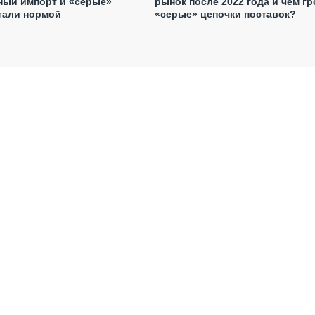
ный импорт и «серые»
рынок после 2022 года и чем гр
тали нормой
«серые» цепочки поставок?