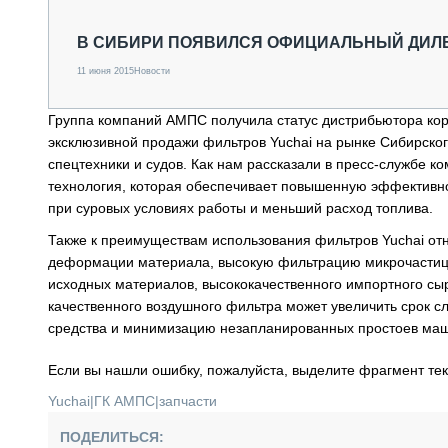
СПЕЦТЕХНИКА И ТРАНСПОРТ
ГРУЗОПЕРЕВОЗКИ
В СИБИРИ ПОЯВИЛСЯ ОФИЦИАЛЬНЫЙ ДИЛЕ
ФИНАНСЫ, ЛИЗИНГ, СТРАХОВАНИЕ
11 июня 2015
Новости
ТЕХНИКА КРУПНЫМ ПЛАНОМ
ИСПЫТАТЕЛИ
Группа компаний АМПС получила статус дистрибьютора ко
ТЕХНОЛОГИИ
эксклюзивной продажи фильтров Yuchai на рынке Сибирског
ДОРОЖНАЯ ИНДУСТРИЯ
спецтехники и судов. Как нам рассказали в пресс-службе к
СЕРВИСМЕНЫ
технология, которая обеспечивает повышенную эффективно
при суровых условиях работы и меньший расход топлива.
Также к преимуществам использования фильтров Yuchai от
деформации материала, высокую фильтрацию микрочастиц. 
исходных материалов, высококачественного импортного сыр
качественного воздушного фильтра может увеличить срок 
средства и минимизацию незапланированных простоев ма
Если вы нашли ошибку, пожалуйста, выделите фрагмент те
Yuchai
|
ГК АМПС
|
запчасти
ПОДЕЛИТЬСЯ: