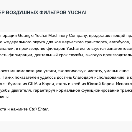
ОБЗОР ПРОШЕДШИХ МЕРОПРИЯТИЙ
КОММУ
БЛИЖАЙШИЕ МЕРОПРИЯТИЯ
ПАССА
Р ВОЗДУШНЫХ ФИЛЬТРОВ YUCHAI
СЕЛЬХ
ТЕХНИ
КАРЬЕ
рпорации Guangxi Yuchai Machinery Company, предоставляющий пр
о Федерального округа для коммерческого транспорта, автобусов,
ЛОГИС
омпании, в производстве фильтров Yuchai используется запатентова
АВТОМ
сть фильтрации, длительный срок службы, высокую производитель
КОМПЛ
носят минимализацию утечки, экологическую чистоту, уменьшение
Таких показателей удалось достичь благодаря использованию, в к
ья: бумага из США и Кореи, сталь и клей из Южной Кореи. Исполь
службы двигателя, гарантируя нормальное функционирование транс
шины.
кста и нажмите
Ctrl+Enter
.