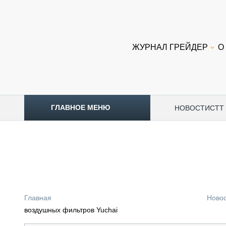
ЖУРНАЛ ГРЕЙДЕР
О
ГЛАВНОЕ МЕНЮ
НОВОСТИ
CTT
ТОПЛИВНЫЙ КРИЗИС
НОВОСТИ
CTT EXPO 2026
CTT EXPO 2025
КАК ПРОДЛИТЬ ЖИЗНЬ СПЕЦТЕХНИКЕ?
Главная
Ново
АНАЛИТИКА
воздушных фильтров Yuchai
ОБЗОР РЫНКА