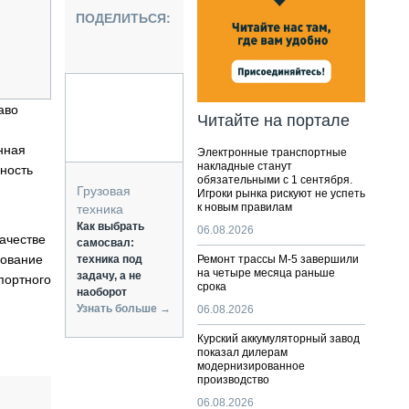
НАЛЬНАЯ ТЕХНИКА
ПОДЕЛИТЬСЯ:
ЖИРСКИЙ ТРАНСПОРТ
ОЗТЕХНИКА
КА СПЕЦИАЛЬНОГО НАЗНАЧЕНИЯ
РНАЯ ТЕХНИКА
аво
Читайте на портале
ТИКА И СКЛАД
нная
Электронные транспортные
АТИЗАЦИЯ И ТЕХНОЛОГИИ
накладные станут
ность
обязательными с 1 сентября.
ЕКТУЮЩИЕ И СЕРВИС
Грузовая
Игроки рынка рискуют не успеть
к новым правилам
техника
Как выбрать
06.08.2026
ачестве
самосвал:
зование
техника под
Ремонт трассы М-5 завершили
на четыре месяца раньше
задачу, а не
портного
срока
наоборот
Узнать больше →
06.08.2026
Курский аккумуляторный завод
показал дилерам
модернизированное
производство
06.08.2026