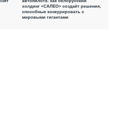
озят
автопилота: как белорусский
холдинг «САЛЕО» создаёт решения,
способные конкурировать с
мировыми гигантами