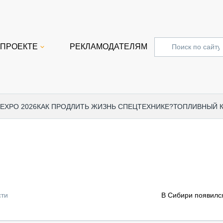
 ПРОЕКТЕ
РЕКЛАМОДАТЕЛЯМ
 EXPO 2026
КАК ПРОДЛИТЬ ЖИЗНЬ СПЕЦТЕХНИКЕ?
ТОПЛИВНЫЙ 
СПЕЦПРОЕКТЫ
СТАТЬ
EXPO CTT 2024
ДОРОЖ
EXPO CTT 2023
ГРУЗО
EXPO CTT 2022
КОММЕ
сти
В Сибири появилс
КОМТРАНС 2021
ПОДЪЁ
МЕРОПРИЯТИЯ
ПРИЦЕ