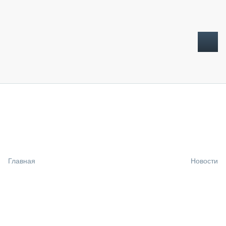
ТОПЛИВНЫЙ КРИЗИС
НОВОСТИ
CTT EXPO 2026
CTT EXPO 2025
КАК ПРОДЛИТЬ ЖИЗНЬ СПЕЦТЕХНИКЕ?
Главная
Новости
АНАЛИТИКА
ОБЗОР РЫНКА
ТЕХНИКА КРУПНЫМ ПЛАНОМ
ИСПЫТАТЕЛИ
ТЕХНОЛОГИИ
ДОРОЖНАЯ ИНДУСТРИЯ