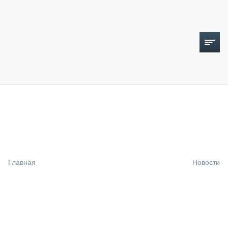
ТОПЛИВНЫЙ КРИЗИС
НОВОСТИ
CTT EXPO 2026
CTT EXPO 2025
КАК ПРОДЛИТЬ ЖИЗНЬ СПЕЦТЕХНИКЕ?
Главная
Новости
АНАЛИТИКА
ОБЗОР РЫНКА
ТЕХНИКА КРУПНЫМ ПЛАНОМ
ИСПЫТАТЕЛИ
ТЕХНОЛОГИИ
ДОРОЖНАЯ ИНДУСТРИЯ