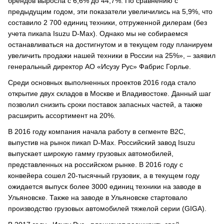
брендов выросла с 6,6% до 44,7%. По сравнению с
предыдущим годом, эти показатели увеличились на 5,9%, что
составило 2 700 единиц техники, отгруженной дилерам (без
учета пикапа Isuzu D-Max). Однако мы не собираемся
останавливаться на достигнутом и в текущем году планируем
увеличить продажи нашей техники в России на 25%», – заявил
генеральный директор АО «Исузу Рус» Фабрис Горлье.
Среди основных выполненных проектов 2016 года стало
открытие двух складов в Москве и Владивостоке. Данный шаг
позволил снизить сроки поставок запасных частей, а также
расширить ассортимент на 20%.
В 2016 году компания начала работу в сегменте B2C,
выпустив на рынок пикап D-Max. Российский завод Isuzu
выпускает широкую гамму грузовых автомобилей,
представленных на российском рынке. В 2016 году с
конвейера сошел 20-тысячный грузовик, а в текущем году
ожидается выпуск более 3000 единиц техники на заводе в
Ульяновске. Также на заводе в Ульяновске стартовало
производство грузовых автомобилей тяжелой серии (GIGA).