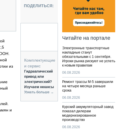
НАЛЬНАЯ ТЕХНИКА
ПОДЕЛИТЬСЯ:
ЖИРСКИЙ ТРАНСПОРТ
ОЗТЕХНИКА
КА СПЕЦИАЛЬНОГО НАЗНАЧЕНИЯ
РНАЯ ТЕХНИКА
Читайте на портале
ной
ТИКА И СКЛАД
,5
Электронные транспортные
АТИЗАЦИЯ И ТЕХНОЛОГИИ
накладные станут
 ООН.
обязательными с 1 сентября.
ЕКТУЮЩИЕ И СЕРВИС
нной
Комплектующие
Игроки рынка рискуют не успеть
к новым правилам
и сервис
ртии из
Гидравлический
06.08.2026
привод или
ание
электрический?
Ремонт трассы М-5 завершили
на четыре месяца раньше
Изучаем нюансы
чный
срока
Узнать больше →
06.08.2026
илей.
Курский аккумуляторный завод
амян и
показал дилерам
модернизированное
производство
06.08.2026