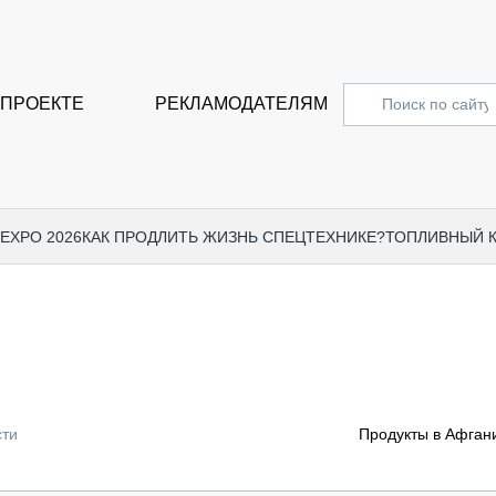
 ПРОЕКТЕ
РЕКЛАМОДАТЕЛЯМ
 EXPO 2026
КАК ПРОДЛИТЬ ЖИЗНЬ СПЕЦТЕХНИКЕ?
ТОПЛИВНЫЙ 
СПЕЦПРОЕКТЫ
СТАТЬ
EXPO CTT 2024
ДОРОЖ
EXPO CTT 2023
ГРУЗО
EXPO CTT 2022
КОММЕ
сти
Продукты в Афгани
КОМТРАНС 2021
ПОДЪЁ
МЕРОПРИЯТИЯ
ПРИЦЕ