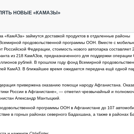
ОБЗОР ПРОШЕДШИХ МЕРОПРИЯТИЙ
КОММУ
БЛИЖАЙШИЕ МЕРОПРИЯТИЯ
ПАССА
ВЛЯТЬ НОВЫЕ «КАМАЗЫ»
СЕЛЬХ
ТЕХНИ
КАРЬЕ
ва «КамАЗа» займутся доставкой продуктов в отдаленные районы
 Всемирной продовольственной программы ООН. Вместе с мобиль
ЛОГИС
от Российской Федерации, стоимость нового автопарка составляет 2
АВТОМ
ранта из 218 КамАЗов, предназначенного для поддержки операции
КОМПЛ
иллионов рублей. В прошлом году фонд Всемирной продовольстве
лей КамАЗ. В ближайшее время ожидается передача ещё одной па
едерация привержена оказанию помощи народу Афганистана. Оказ
итики России в Афганистане», — отметил чрезвычайный и полномо
анистан Александр Мантыцкий.
продовольственной программы ООН в Афганистане до 107 автомоб
твие в горных районах северного Бадахшана, а также в районах Б
кста и нажмите
Ctrl+Enter
.