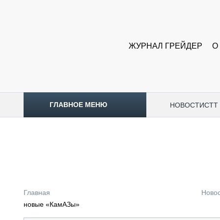
ЖУРНАЛ ГРЕЙДЕР
О
ГЛАВНОЕ МЕНЮ
НОВОСТИ
CTT
ТОПЛИВНЫЙ КРИЗИС
НОВОСТИ
CTT EXPO 2026
CTT EXPO 2025
КАК ПРОДЛИТЬ ЖИЗНЬ СПЕЦТЕХНИКЕ?
Главная
Ново
АНАЛИТИКА
новые «КамАЗы»
ОБЗОР РЫНКА