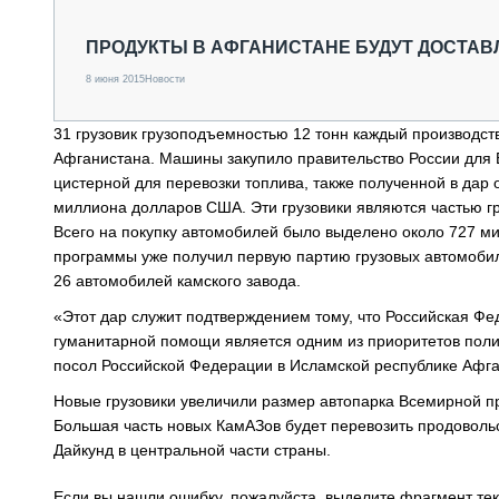
СПЕЦТЕХНИКА И ТРАНСПОРТ
ГРУЗОПЕРЕВОЗКИ
ПРОДУКТЫ В АФГАНИСТАНЕ БУДУТ ДОСТА
ФИНАНСЫ, ЛИЗИНГ, СТРАХОВАНИЕ
8 июня 2015
Новости
ТЕХНИКА КРУПНЫМ ПЛАНОМ
ИСПЫТАТЕЛИ
31 грузовик грузоподъемностью 12 тонн каждый производст
ТЕХНОЛОГИИ
Афганистана. Машины закупило правительство России для
ДОРОЖНАЯ ИНДУСТРИЯ
цистерной для перевозки топлива, также полученной в дар 
СЕРВИСМЕНЫ
миллиона долларов США. Эти грузовики являются частью г
Всего на покупку автомобилей было выделено около 727 м
программы уже получил первую партию грузовых автомоби
26 автомобилей камского завода.
«Этот дар служит подтверждением тому, что Российская Ф
гуманитарной помощи является одним из приоритетов пол
посол Российской Федерации в Исламской республике Афг
Новые грузовики увеличили размер автопарка Всемирной 
Большая часть новых КамАЗов будет перевозить продовольс
Дайкунд в центральной части страны.
Если вы нашли ошибку, пожалуйста, выделите фрагмент те