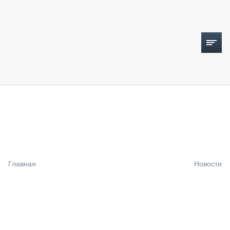
ТОПЛИВНЫЙ КРИЗИС
НОВОСТИ
CTT EXPO 2026
CTT EXPO 2025
КАК ПРОДЛИТЬ ЖИЗНЬ СПЕЦТЕХНИКЕ?
Главная
Новости
АНАЛИТИКА
ОБЗОР РЫНКА
ТЕХНИКА КРУПНЫМ ПЛАНОМ
ИСПЫТАТЕЛИ
ТЕХНОЛОГИИ
ДОРОЖНАЯ ИНДУСТРИЯ