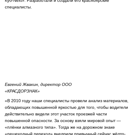
Куб-Next». Разработали и создали его красноярские
специалисты.
Евгений Жвакин, директор ООО
«КРАСДОРЗНАК»
«В 2010 году наши специалисты провели анализ материалов,
обладающих повышенной яркостью для того, чтобы водители
действительно видели этот участок проезжей части
повышенной опасности. За основу взяли мировой опыт ―
«плёнки алмазного типа». Тогда же на дорожном знаке
«пешеходный переход» внедрили привычный сейчас жёлто-