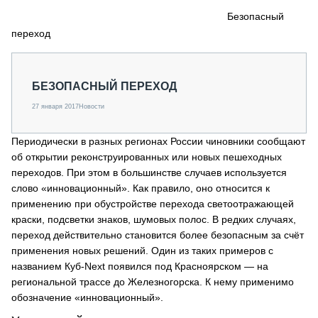
СЕРВИСМЕНЫ
Безопасный
переход
СПЕЦПРОЕКТЫ
МЕРОПРИЯТИЯ
СТАТЬИ ПО КАТЕГОРИЯМ ТЕХНИКИ
БЕЗОПАСНЫЙ ПЕРЕХОД
О ПРОЕКТЕ
27 января 2017
Новости
Периодически в разных регионах России чиновники сообщают
об открытии реконструированных или новых пешеходных
переходов. При этом в большинстве случаев используется
слово «инновационный». Как правило, оно относится к
применению при обустройстве перехода светоотражающей
краски, подсветки знаков, шумовых полос. В редких случаях,
переход действительно становится более безопасным за счёт
применения новых решений. Один из таких примеров с
названием Куб-Next появился под Красноярском — на
региональной трассе до Железногорска. К нему применимо
обозначение «инновационный».