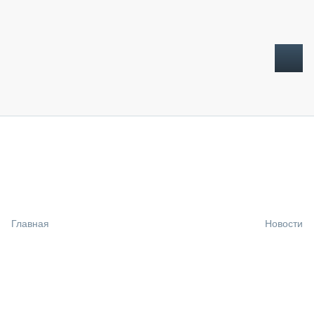
ТОПЛИВНЫЙ КРИЗИС
НОВОСТИ
CTT EXPO 2026
CTT EXPO 2025
КАК ПРОДЛИТЬ ЖИЗНЬ СПЕЦТЕХНИКЕ?
Главная
Новости
АНАЛИТИКА
ОБЗОР РЫНКА
ТЕХНИКА КРУПНЫМ ПЛАНОМ
ИСПЫТАТЕЛИ
ТЕХНОЛОГИИ
ДОРОЖНАЯ ИНДУСТРИЯ