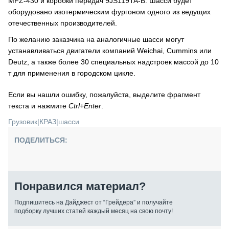
MFZ-430 и коробки передач 9JS119TA-B. Шасси будет
оборудовано изотермическим фургоном одного из ведущих
отечественных производителей.
По желанию заказчика на аналогичные шасси могут
устанавливаться двигатели компаний Weichai, Cummins или
Deutz, а также более 30 специальных надстроек массой до 10
т для применения в городском цикле.
Если вы нашли ошибку, пожалуйста, выделите фрагмент
текста и нажмите
Ctrl+Enter
.
Грузовик
|
КРАЗ
|
шасси
ПОДЕЛИТЬСЯ:
Понравился материал?
Подпишитесь на Дайджест от “Грейдера” и получайте
подборку лучших статей каждый месяц на свою почту!