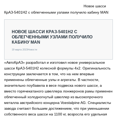
СЕРВИСМЕНЫ
Новое шасси
КрАЗ-5401Н2 с облегченными узлами получило кабину MAN
СПЕЦПРОЕКТЫ
МЕРОПРИЯТИЯ
СТАТЬИ ПО КАТЕГОРИЯМ ТЕХНИКИ
НОВОЕ ШАССИ КРАЗ-5401Н2 С
О ПРОЕКТЕ
ОБЛЕГЧЕННЫМИ УЗЛАМИ ПОЛУЧИЛО
КАБИНУ MAN
19 марта 2015
Новости
«АвтоКрАЗ» разработал и изготовил новое универсальное
шасси КрАЗ-5401Н2 колесной формулы 4х2. Оригинальность
конструкции заключается в том, что на нем впервые
применены облегченные узлы и агрегаты. В частности,
значительно поубавила в весе подвеска нового шасси, а
вместо горячекатаного швеллера лонжеронов рамы применен
облегченный холодногнутый швеллер из высокопрочного
металла австрийского концерна Voestalpine AG. Специалисты
завода считают большим достижением, что при уменьшении
собственного веса шасси на 1100 кг, возросла его удельная