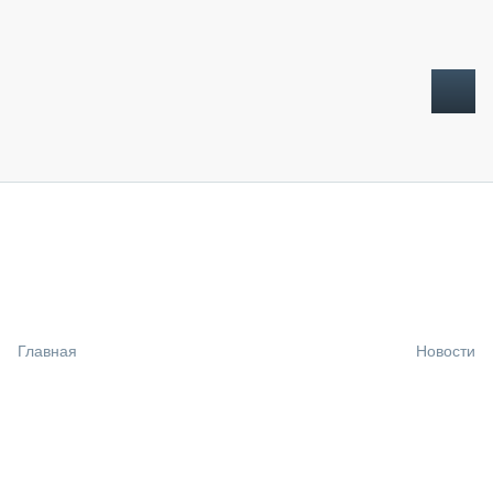
ТОПЛИВНЫЙ КРИЗИС
НОВОСТИ
CTT EXPO 2026
CTT EXPO 2025
КАК ПРОДЛИТЬ ЖИЗНЬ СПЕЦТЕХНИКЕ?
Главная
Новости
АНАЛИТИКА
ОБЗОР РЫНКА
ТЕХНИКА КРУПНЫМ ПЛАНОМ
ИСПЫТАТЕЛИ
ТЕХНОЛОГИИ
ДОРОЖНАЯ ИНДУСТРИЯ