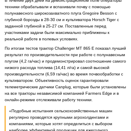
В течение двух дней на демонстрационном поле операторы
техники обрабатывали и вспахивали почву с помощью
полунавесного широкозахватного плуга Gregoire Besson с
глубиной борозды в 28-30 см и культиватора Horsch Tiger с
заданной глубиной в 25-27 см. Поставленные перед
участниками задачи были максимально приближены к
реальной работе в полевых условиях.
По итогам тестов трактор Challenger MT 865 E показал лучший
результат по производительности при работе с полунавесным
плугом (4,2 га/час) и продемонстрировал соотношение самого
низкого расхода топлива (14,41 л/га) и самой высокой
производительности (6,59 га/час) во время почвообработки с
культиватором. Объективность оценок гарантировали
телеметрические датчики Canplug, которые были установлены
на все тракторы независимой компанией Farmers Edge и в
онлайн-режиме отслеживали работу техники.
«Подобные испытания сельскохозяйственных машин
регулярно проводятся крупными агрохолдингами и
компаниями, которые хотят определиться с выбором
наиболее эффективной продукции для ежегодного