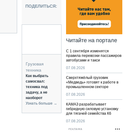
НАЛЬНАЯ ТЕХНИКА
ПОДЕЛИТЬСЯ:
ЖИРСКИЙ ТРАНСПОРТ
ОЗТЕХНИКА
КА СПЕЦИАЛЬНОГО НАЗНАЧЕНИЯ
РНАЯ ТЕХНИКА
Читайте на портале
ТИКА И СКЛАД
С 1 сентября изменятся
АТИЗАЦИЯ И ТЕХНОЛОГИИ
правила перевозки пассажиров
автобусами и такси
ЕКТУЮЩИЕ И СЕРВИС
Грузовая
07.08.2026
техника
Как выбрать
Сверхтяжёлый грузовик
самосвал:
«Медведь» готовят к работе в
техника под
промышленном секторе
задачу, а не
07.08.2026
наоборот
Узнать больше →
КАМАЗ разрабатывает
гибридную силовую установку
для тягачей семейства К6
07.08.2026
РЕКЛАМА