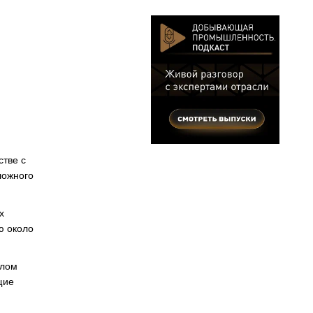
стве с
ложного
х
ю около
алом
щие