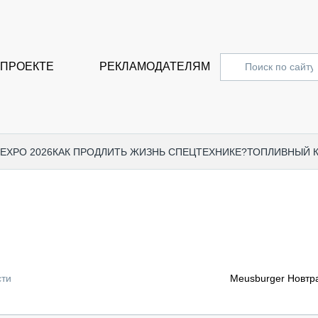
 ПРОЕКТЕ
РЕКЛАМОДАТЕЛЯМ
 EXPO 2026
КАК ПРОДЛИТЬ ЖИЗНЬ СПЕЦТЕХНИКЕ?
ТОПЛИВНЫЙ 
СПЕЦПРОЕКТЫ
СТАТЬ
EXPO CTT 2024
ДОРОЖ
EXPO CTT 2023
ГРУЗО
EXPO CTT 2022
КОММЕ
сти
Meusburger Новтр
КОМТРАНС 2021
ПОДЪЁ
МЕРОПРИЯТИЯ
ПРИЦЕ