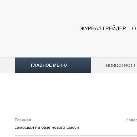
ЖУРНАЛ ГРЕЙДЕР
О
ГЛАВНОЕ МЕНЮ
НОВОСТИ
CTT
ТОПЛИВНЫЙ КРИЗИС
НОВОСТИ
CTT EXPO 2026
CTT EXPO 2025
КАК ПРОДЛИТЬ ЖИЗНЬ СПЕЦТЕХНИКЕ?
Главная
Ново
АНАЛИТИКА
самосвал на базе нового шасси
ОБЗОР РЫНКА