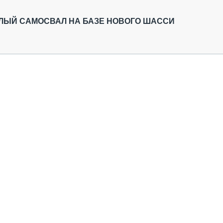
ОБЗОР ПРОШЕДШИХ МЕРОПРИЯТИЙ
КОММУ
БЛИЖАЙШИЕ МЕРОПРИЯТИЯ
ПАССА
ЛЫЙ САМОСВАЛ НА БАЗЕ НОВОГО ШАССИ
СЕЛЬХ
ТЕХНИ
КАРЬЕ
ЛОГИС
АВТОМ
КОМПЛ