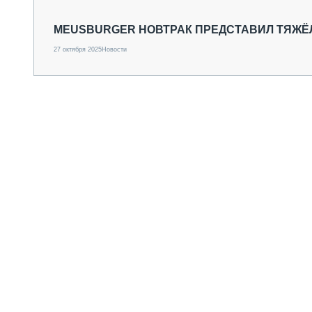
СПЕЦТЕХНИКА И ТРАНСПОРТ
ГРУЗОПЕРЕВОЗКИ
MEUSBURGER НОВТРАК ПРЕДСТАВИЛ ТЯЖЁ
ФИНАНСЫ, ЛИЗИНГ, СТРАХОВАНИЕ
27 октября 2025
Новости
ТЕХНИКА КРУПНЫМ ПЛАНОМ
ИСПЫТАТЕЛИ
ТЕХНОЛОГИИ
ДОРОЖНАЯ ИНДУСТРИЯ
СЕРВИСМЕНЫ