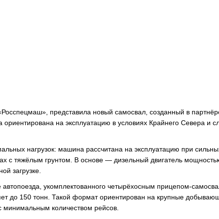
Росспецмаш», представила новый самосвал, созданный в партнёр
 ориентирована на эксплуатацию в условиях Крайнего Севера и с
мальных нагрузок: машина рассчитана на эксплуатацию при сильны
ерах с тяжёлым грунтом. В основе — дизельный двигатель мощность
ой загрузке.
е автопоезда, укомплектованного четырёхосным прицепом-самосв
яет до 150 тонн. Такой формат ориентирован на крупные добываю
с минимальным количеством рейсов.