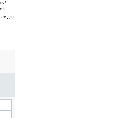
нной
ы».
ники для