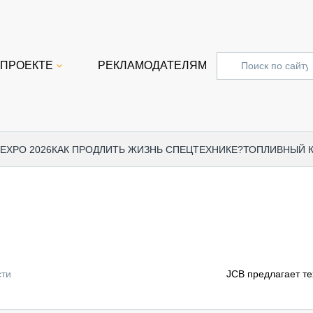
 ПРОЕКТЕ
РЕКЛАМОДАТЕЛЯМ
 EXPO 2026
КАК ПРОДЛИТЬ ЖИЗНЬ СПЕЦТЕХНИКЕ?
ТОПЛИВНЫЙ 
СПЕЦПРОЕКТЫ
СТАТЬ
EXPO CTT 2024
ДОРОЖ
EXPO CTT 2023
ГРУЗО
EXPO CTT 2022
КОММЕ
сти
JCB предлагает т
КОМТРАНС 2021
ПОДЪЁ
МЕРОПРИЯТИЯ
ПРИЦЕ