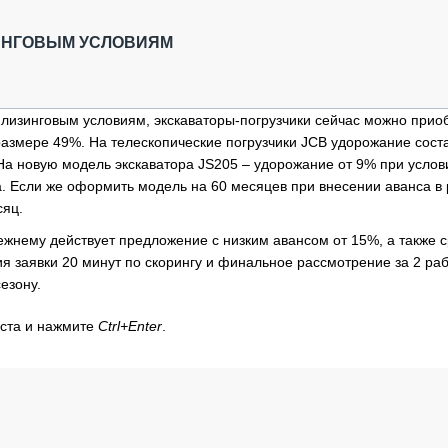
ОБЗОР ПРОШЕДШИХ МЕРОПРИЯТИЙ
КОММУ
БЛИЖАЙШИЕ МЕРОПРИЯТИЯ
ПАССА
ЗИНГОВЫМ УСЛОВИЯМ
СЕЛЬХ
ТЕХНИ
КАРЬЕ
лизинговым условиям, экскаваторы-погрузчики сейчас можно приоб
азмере 49%. На телескопические погрузчики JCB удорожание сост
ЛОГИС
На новую модель экскаватора JS205 – удорожание от 9% при услов
АВТОМ
а. Если же оформить модель на 60 месяцев при внесении аванса в
КОМПЛ
сяц.
жнему действует предложение с низким авансом от 15%, а также с
 заявки 20 минут по скорингу и финальное рассмотрение за 2 ра
езону.
кста и нажмите
Ctrl+Enter
.