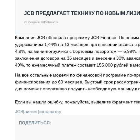
СПЕЦТЕХНИКА И ТРАНСПОРТ
ГРУЗОПЕРЕВОЗКИ
JCB ПРЕДЛАГАЕТ ТЕХНИКУ ПО НОВЫМ ЛИ
ФИНАНСЫ, ЛИЗИНГ, СТРАХОВАНИЕ
20 февраля 2015
Новости
ТЕХНИКА КРУПНЫМ ПЛАНОМ
ИСПЫТАТЕЛИ
Компания JCB обновила программу JCB Finance. По новым 
ТЕХНОЛОГИИ
удорожанием 1,44% на 13 месяцев при внесении аванса в р
ДОРОЖНАЯ ИНДУСТРИЯ
4,9%, на мини-погрузчики с бортовым поворотом — 5,99%. 
СЕРВИСМЕНЫ
заключения договора на 36 месяцев и внесении 30% аванс
49%, то ежемесячный платеж составит 155 000 рублей в ме
На все остальные модели по финансовой программе по-пре
финансирования до 60 месяцев. Быстрый срок рассмотрения
дня поможет оперативно получить необходимую машину к с
Если вы нашли ошибку, пожалуйста, выделите фрагмент те
JCB
|
лизинг
|
экскаватор
ПОДЕЛИТЬСЯ: