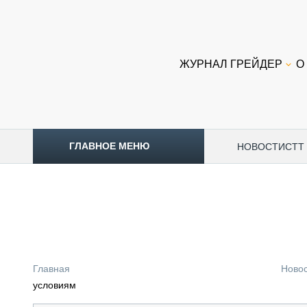
ЖУРНАЛ ГРЕЙДЕР
О
ГЛАВНОЕ МЕНЮ
НОВОСТИ
CTT
ТОПЛИВНЫЙ КРИЗИС
НОВОСТИ
CTT EXPO 2026
CTT EXPO 2025
КАК ПРОДЛИТЬ ЖИЗНЬ СПЕЦТЕХНИКЕ?
Главная
Ново
АНАЛИТИКА
условиям
ОБЗОР РЫНКА