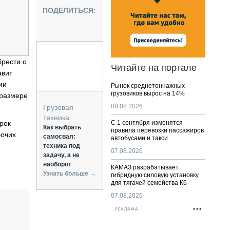
НАЛЬНАЯ ТЕХНИКА
ПОДЕЛИТЬСЯ:
ЖИРСКИЙ ТРАНСПОРТ
ОЗТЕХНИКА
КА СПЕЦИАЛЬНОГО НАЗНАЧЕНИЯ
РНАЯ ТЕХНИКА
рести с
Читайте на портале
авит
ТИКА И СКЛАД
ии
Рынок среднетоннажных
АТИЗАЦИЯ И ТЕХНОЛОГИИ
грузовиков вырос на 14%
 размере
ЕКТУЮЩИЕ И СЕРВИС
08.08.2026
Грузовая
техника
рок
С 1 сентября изменятся
Как выбрать
правила перевозки пассажиров
бочих
самосвал:
автобусами и такси
техника под
07.08.2026
задачу, а не
наоборот
КАМАЗ разрабатывает
Узнать больше →
гибридную силовую установку
для тягачей семейства К6
07.08.2026
РЕКЛАМА