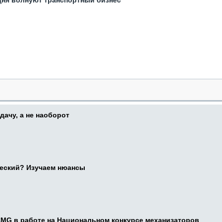
одня волнуют транспортный бизнес
дачу, а не наоборот
ческий? Изучаем нюансы
CMG в работе на Национальном конкурсе механизаторов