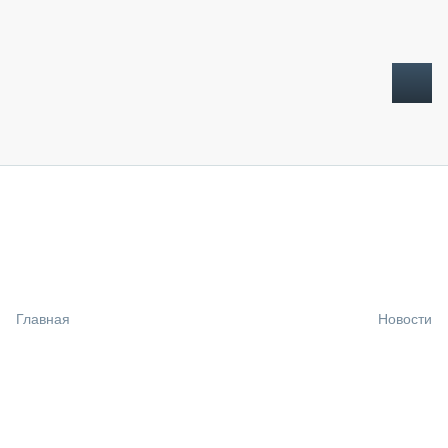
ТОПЛИВНЫЙ КРИЗИС
НОВОСТИ
CTT EXPO 2026
CTT EXPO 2025
КАК ПРОДЛИТЬ ЖИЗНЬ СПЕЦТЕХНИКЕ?
Главная
Новости
АНАЛИТИКА
ОБЗОР РЫНКА
ТЕХНИКА КРУПНЫМ ПЛАНОМ
ИСПЫТАТЕЛИ
ТЕХНОЛОГИИ
ДОРОЖНАЯ ИНДУСТРИЯ